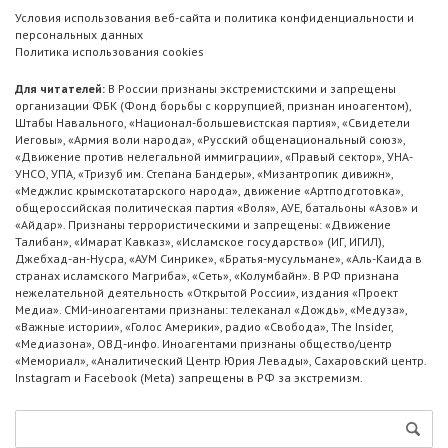
Условия использования веб-сайта и политика конфиденциальности и
персональных данных
Политика использования cookies
Для читателей:
В России признаны экстремистскими и запрещены
организации ФБК (Фонд борьбы с коррупцией, признан иноагентом),
Штабы Навального, «Национал-большевистская партия», «Свидетели
Иеговы», «Армия воли народа», «Русский общенациональный союз»,
«Движение против нелегальной иммиграции», «Правый сектор», УНА-
УНСО, УПА, «Тризуб им. Степана Бандеры», «Мизантропик дивижн»,
«Меджлис крымскотатарского народа», движение «Артподготовка»,
общероссийская политическая партия «Воля», АУЕ, батальоны «Азов» и
«Айдар». Признаны террористическими и запрещены: «Движение
Талибан», «Имарат Кавказ», «Исламское государство» (ИГ, ИГИЛ),
Джебхад-ан-Нусра, «АУМ Синрике», «Братья-мусульмане», «Аль-Каида в
странах исламского Магриба», «Сеть», «Колумбайн». В РФ признана
нежелательной деятельность «Открытой России», издания «Проект
Медиа». СМИ-иноагентами признаны: телеканал «Дождь», «Медуза»,
«Важные истории», «Голос Америки», радио «Свобода», The Insider,
«Медиазона», ОВД-инфо. Иноагентами признаны общество/центр
«Мемориал», «Аналитический Центр Юрия Левады», Сахаровский центр.
Instagram и Facebook (Metа) запрещены в РФ за экстремизм.