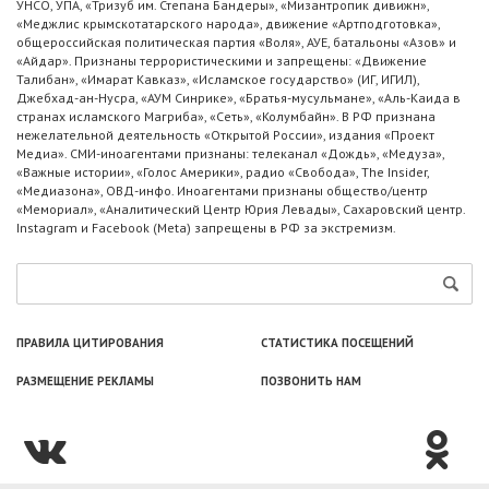
УНСО, УПА, «Тризуб им. Степана Бандеры», «Мизантропик дивижн»,
«Меджлис крымскотатарского народа», движение «Артподготовка»,
общероссийская политическая партия «Воля», АУЕ, батальоны «Азов» и
«Айдар». Признаны террористическими и запрещены: «Движение
Талибан», «Имарат Кавказ», «Исламское государство» (ИГ, ИГИЛ),
Джебхад-ан-Нусра, «АУМ Синрике», «Братья-мусульмане», «Аль-Каида в
странах исламского Магриба», «Сеть», «Колумбайн». В РФ признана
нежелательной деятельность «Открытой России», издания «Проект
Медиа». СМИ-иноагентами признаны: телеканал «Дождь», «Медуза»,
«Важные истории», «Голос Америки», радио «Свобода», The Insider,
«Медиазона», ОВД-инфо. Иноагентами признаны общество/центр
«Мемориал», «Аналитический Центр Юрия Левады», Сахаровский центр.
Instagram и Facebook (Metа) запрещены в РФ за экстремизм.
ПРАВИЛА ЦИТИРОВАНИЯ
СТАТИСТИКА ПОСЕЩЕНИЙ
РАЗМЕЩЕНИЕ РЕКЛАМЫ
ПОЗВОНИТЬ НАМ