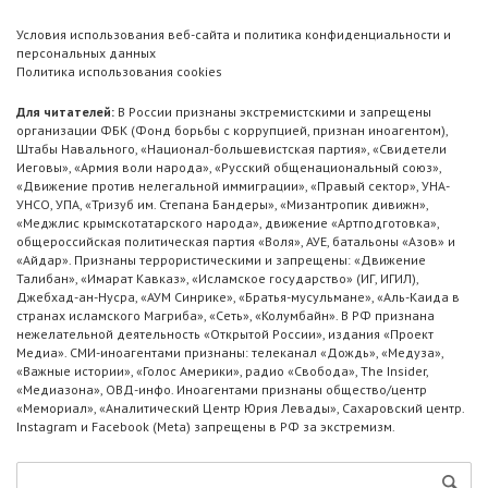
Условия использования веб-сайта и политика конфиденциальности и
персональных данных
Политика использования cookies
Для читателей:
В России признаны экстремистскими и запрещены
организации ФБК (Фонд борьбы с коррупцией, признан иноагентом),
Штабы Навального, «Национал-большевистская партия», «Свидетели
Иеговы», «Армия воли народа», «Русский общенациональный союз»,
«Движение против нелегальной иммиграции», «Правый сектор», УНА-
УНСО, УПА, «Тризуб им. Степана Бандеры», «Мизантропик дивижн»,
«Меджлис крымскотатарского народа», движение «Артподготовка»,
общероссийская политическая партия «Воля», АУЕ, батальоны «Азов» и
«Айдар». Признаны террористическими и запрещены: «Движение
Талибан», «Имарат Кавказ», «Исламское государство» (ИГ, ИГИЛ),
Джебхад-ан-Нусра, «АУМ Синрике», «Братья-мусульмане», «Аль-Каида в
странах исламского Магриба», «Сеть», «Колумбайн». В РФ признана
нежелательной деятельность «Открытой России», издания «Проект
Медиа». СМИ-иноагентами признаны: телеканал «Дождь», «Медуза»,
«Важные истории», «Голос Америки», радио «Свобода», The Insider,
«Медиазона», ОВД-инфо. Иноагентами признаны общество/центр
«Мемориал», «Аналитический Центр Юрия Левады», Сахаровский центр.
Instagram и Facebook (Metа) запрещены в РФ за экстремизм.