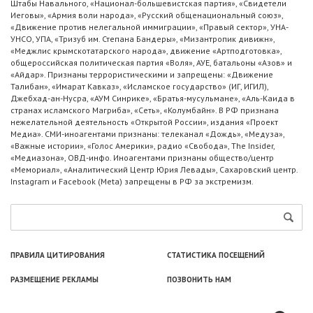
Штабы Навального, «Национал-большевистская партия», «Свидетели
Иеговы», «Армия воли народа», «Русский общенациональный союз»,
«Движение против нелегальной иммиграции», «Правый сектор», УНА-
УНСО, УПА, «Тризуб им. Степана Бандеры», «Мизантропик дивижн»,
«Меджлис крымскотатарского народа», движение «Артподготовка»,
общероссийская политическая партия «Воля», АУЕ, батальоны «Азов» и
«Айдар». Признаны террористическими и запрещены: «Движение
Талибан», «Имарат Кавказ», «Исламское государство» (ИГ, ИГИЛ),
Джебхад-ан-Нусра, «АУМ Синрике», «Братья-мусульмане», «Аль-Каида в
странах исламского Магриба», «Сеть», «Колумбайн». В РФ признана
нежелательной деятельность «Открытой России», издания «Проект
Медиа». СМИ-иноагентами признаны: телеканал «Дождь», «Медуза»,
«Важные истории», «Голос Америки», радио «Свобода», The Insider,
«Медиазона», ОВД-инфо. Иноагентами признаны общество/центр
«Мемориал», «Аналитический Центр Юрия Левады», Сахаровский центр.
Instagram и Facebook (Metа) запрещены в РФ за экстремизм.
ПРАВИЛА ЦИТИРОВАНИЯ
СТАТИСТИКА ПОСЕЩЕНИЙ
РАЗМЕЩЕНИЕ РЕКЛАМЫ
ПОЗВОНИТЬ НАМ