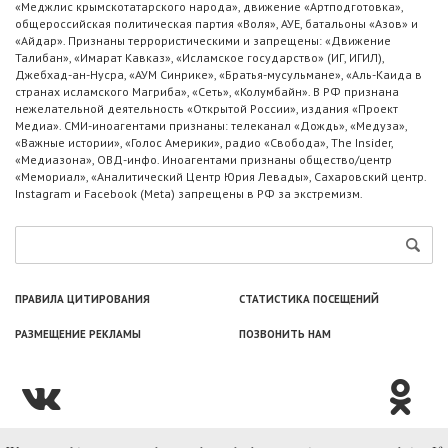
«Меджлис крымскотатарского народа», движение «Артподготовка»,
общероссийская политическая партия «Воля», АУЕ, батальоны «Азов» и
«Айдар». Признаны террористическими и запрещены: «Движение
Талибан», «Имарат Кавказ», «Исламское государство» (ИГ, ИГИЛ),
Джебхад-ан-Нусра, «АУМ Синрике», «Братья-мусульмане», «Аль-Каида в
странах исламского Магриба», «Сеть», «Колумбайн». В РФ признана
нежелательной деятельность «Открытой России», издания «Проект
Медиа». СМИ-иноагентами признаны: телеканал «Дождь», «Медуза»,
«Важные истории», «Голос Америки», радио «Свобода», The Insider,
«Медиазона», ОВД-инфо. Иноагентами признаны общество/центр
«Мемориал», «Аналитический Центр Юрия Левады», Сахаровский центр.
Instagram и Facebook (Metа) запрещены в РФ за экстремизм.
ПРАВИЛА ЦИТИРОВАНИЯ
СТАТИСТИКА ПОСЕЩЕНИЙ
РАЗМЕЩЕНИЕ РЕКЛАМЫ
ПОЗВОНИТЬ НАМ