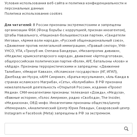
Условия использования веб-сайта и политика конфиденциальности и
персональных данных
Политика использования cookies
Для читателей:
В России признаны экстремистскими и запрещены
организации ФБК (Фонд борьбы с коррупцией, признан иноагентом),
Штабы Навального, «Национал-большевистская партия», «Свидетели
Иеговы», «Армия воли народа», «Русский общенациональный союз»,
«Движение против нелегальной иммиграции», «Правый сектор», УНА-
УНСО, УПА, «Тризуб им. Степана Бандеры», «Мизантропик дивижн»,
«Меджлис крымскотатарского народа», движение «Артподготовка»,
общероссийская политическая партия «Воля», АУЕ, батальоны «Азов» и
«Айдар». Признаны террористическими и запрещены: «Движение
Талибан», «Имарат Кавказ», «Исламское государство» (ИГ, ИГИЛ),
Джебхад-ан-Нусра, «АУМ Синрике», «Братья-мусульмане», «Аль-Каида в
странах исламского Магриба», «Сеть», «Колумбайн». В РФ признана
нежелательной деятельность «Открытой России», издания «Проект
Медиа». СМИ-иноагентами признаны: телеканал «Дождь», «Медуза»,
«Важные истории», «Голос Америки», радио «Свобода», The Insider,
«Медиазона», ОВД-инфо. Иноагентами признаны общество/центр
«Мемориал», «Аналитический Центр Юрия Левады», Сахаровский центр.
Instagram и Facebook (Metа) запрещены в РФ за экстремизм.