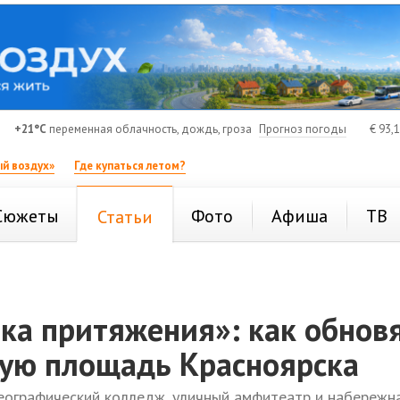
+21°C
переменная облачность, дождь, гроза
Прогноз погоды
€
93,
й воздух»
Где купаться летом?
Сюжеты
Фото
Афиша
ТВ
Статьи
ка притяжения»: как обнов
ую площадь Красноярска
еографический колледж, уличный амфитеатр и набережна