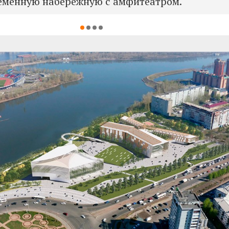
еменную набережную с амфитеатром.