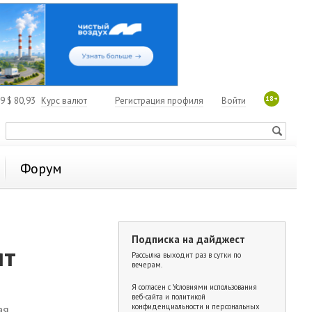
18+
19
$
80,93
Курс валют
Регистрация профиля
Войти
Форум
Подписка на дайджест
ят
Рассылка выходит раз в сутки по
вечерам.
Я согласен с
Условиями использования
веб-сайта и политикой
я.
конфиденциальности и персональных