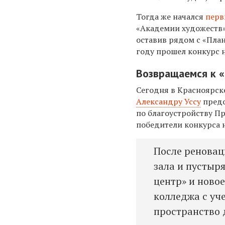
Тогда же начался
пер
«Академии художеств»
оставив рядом с «Пла
году прошел конкурс 
Возвращаемся к 
Сегодня в Красноярск
Александру Уссу
предс
по благоустройству П
победители конкурса 
После реновац
зала и пустыр
центр» и ново
колледжа с уч
пространство 