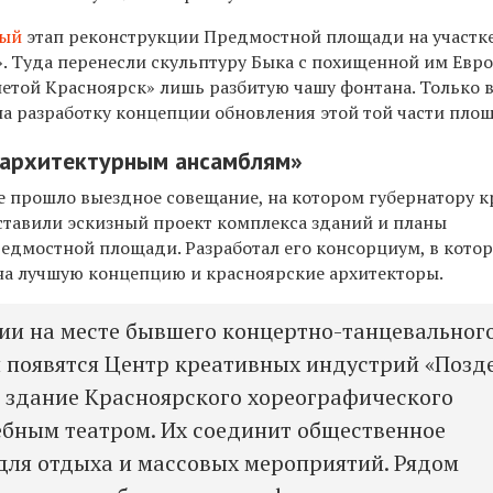
вый
этап реконструкции Предмостной площади на участк
. Туда перенесли скульптуру Быка с похищенной им Евро
нетой Красноярск» лишь разбитую чашу фонтана. Только в
на разработку концепции обновления этой той части пло
«архитектурным ансамблям»
е прошло выездное совещание, на котором губернатору к
тавили эскизный проект комплекса зданий и планы
редмостной площади. Разработал его консорциум, в кото
на лучшую концепцию и красноярские архитекторы.
ии на месте бывшего концертно-танцевальног
я появятся Центр креативных индустрий «Позд
е здание Красноярского хореографического
ебным театром. Их соединит общественное
для отдыха и массовых мероприятий. Рядом