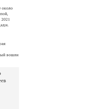
е около
пой,
 2021
щади.
рая
рый вошли
о
еев