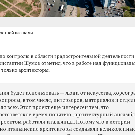
мостной площади
по контролю в области градостроительной деятельности
онстантин Шумов отметил, что в работе над функционал
 только архитекторы.
ания будет использовать — люди от искусства, хореогр
вопросы, в том числе, интерьеров, материалов и отдел
 всех. Этот проект еще интересен тем, что
остсоветское время понятию „архитектурный ансамбл
проектом работали итальянцы. Потому что в истории
но итальянские архитекторы создавали великолепны