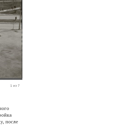
1 из 7
ного
ройка
у, после