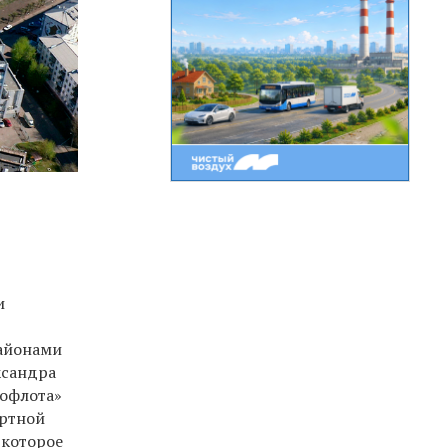
и
районами
ксандра
рофлота»
ортной
 которое