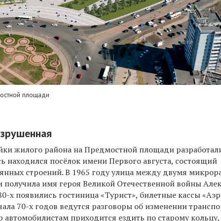
остной площади
азрушенная
йки жилого района на Предмостной площади
разработал
есь находился посёлок имени Первого августа, состоящий
янных строений. В 1965 году улица между двумя микро
 получила имя героя Великой Отечественной войны Але
 80-х появились гостиница «Турист», билетные кассы «Аэ
чала 70-х годов ведутся разговоры об изменении трансп
ор автомобилистам приходится ездить по старому кольцу,