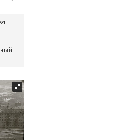
ом
рный