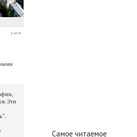
1 из 4
ьными
афии,
ки. Эти
ь“.
е
Самое читаемое