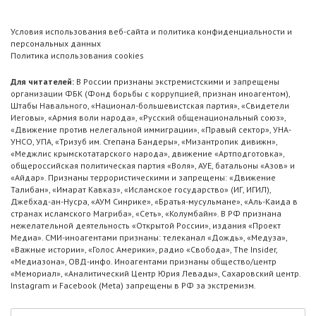
Условия использования веб-сайта и политика конфиденциальности и
персональных данных
Политика использования cookies
Для читателей:
В России признаны экстремистскими и запрещены
организации ФБК (Фонд борьбы с коррупцией, признан иноагентом),
Штабы Навального, «Национал-большевистская партия», «Свидетели
Иеговы», «Армия воли народа», «Русский общенациональный союз»,
«Движение против нелегальной иммиграции», «Правый сектор», УНА-
УНСО, УПА, «Тризуб им. Степана Бандеры», «Мизантропик дивижн»,
«Меджлис крымскотатарского народа», движение «Артподготовка»,
общероссийская политическая партия «Воля», АУЕ, батальоны «Азов» и
«Айдар». Признаны террористическими и запрещены: «Движение
Талибан», «Имарат Кавказ», «Исламское государство» (ИГ, ИГИЛ),
Джебхад-ан-Нусра, «АУМ Синрике», «Братья-мусульмане», «Аль-Каида в
странах исламского Магриба», «Сеть», «Колумбайн». В РФ признана
нежелательной деятельность «Открытой России», издания «Проект
Медиа». СМИ-иноагентами признаны: телеканал «Дождь», «Медуза»,
«Важные истории», «Голос Америки», радио «Свобода», The Insider,
«Медиазона», ОВД-инфо. Иноагентами признаны общество/центр
«Мемориал», «Аналитический Центр Юрия Левады», Сахаровский центр.
Instagram и Facebook (Metа) запрещены в РФ за экстремизм.