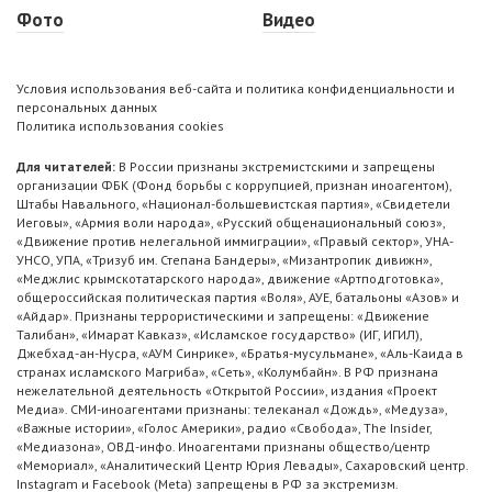
Фото
Видео
Условия использования веб-сайта и политика конфиденциальности и
персональных данных
Политика использования cookies
Для читателей:
В России признаны экстремистскими и запрещены
организации ФБК (Фонд борьбы с коррупцией, признан иноагентом),
Штабы Навального, «Национал-большевистская партия», «Свидетели
Иеговы», «Армия воли народа», «Русский общенациональный союз»,
«Движение против нелегальной иммиграции», «Правый сектор», УНА-
УНСО, УПА, «Тризуб им. Степана Бандеры», «Мизантропик дивижн»,
«Меджлис крымскотатарского народа», движение «Артподготовка»,
общероссийская политическая партия «Воля», АУЕ, батальоны «Азов» и
«Айдар». Признаны террористическими и запрещены: «Движение
Талибан», «Имарат Кавказ», «Исламское государство» (ИГ, ИГИЛ),
Джебхад-ан-Нусра, «АУМ Синрике», «Братья-мусульмане», «Аль-Каида в
странах исламского Магриба», «Сеть», «Колумбайн». В РФ признана
нежелательной деятельность «Открытой России», издания «Проект
Медиа». СМИ-иноагентами признаны: телеканал «Дождь», «Медуза»,
«Важные истории», «Голос Америки», радио «Свобода», The Insider,
«Медиазона», ОВД-инфо. Иноагентами признаны общество/центр
«Мемориал», «Аналитический Центр Юрия Левады», Сахаровский центр.
Instagram и Facebook (Metа) запрещены в РФ за экстремизм.