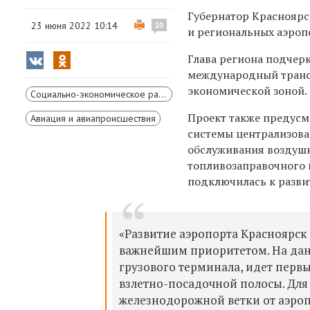
Губернатор Красноярс
23 июня 2022 10:14
10
и региональных аэроп
Глава региона подчерк
международный трансп
экономической зоной.
Социально-экономическое развитие Красноярского края
Проект также предусм
Авиация и авиапроисшествия
системы централизова
обслуживания воздушн
топливозаправочного 
подключилась к разви
«Развитие аэропорта Красноярск 
важнейшим приоритетом. На дан
грузового терминала, идет перв
взлетно-посадочной полосы. Для
железнодорожной ветки от аэроп