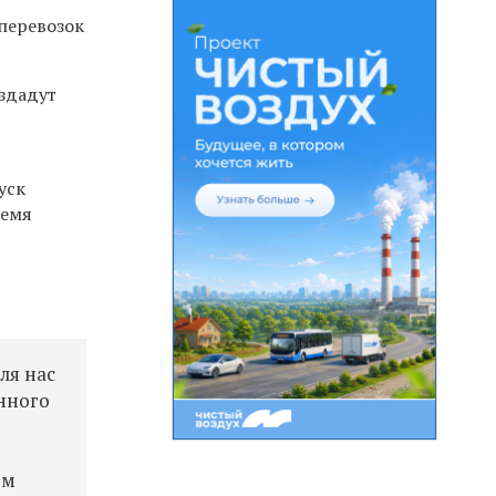
перевозок
оздадут
й
уск
ремя
ля нас
нного
ом