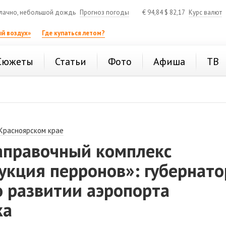
лачно, небольшой дождь
Прогноз погоды
€
94,84
$
82,17
Курс валют
й воздух»
Где купаться летом?
Сюжеты
Статьи
Фото
Афиша
ТВ
 Красноярском крае
аправочный комплекс
укция перронов»: губернато
о развитии аэропорта
ка