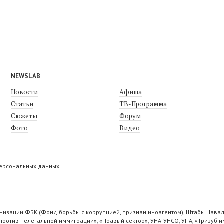
NEWSLAB
Новости
Афиша
Статьи
ТВ-Программа
Сюжеты
Форум
Фото
Видео
персональных данных
низации ФБК (Фонд борьбы с коррупцией, признан иноагентом), Штабы Навал
ротив нелегальной иммиграции», «Правый сектор», УНА-УНСО, УПА, «Тризуб и