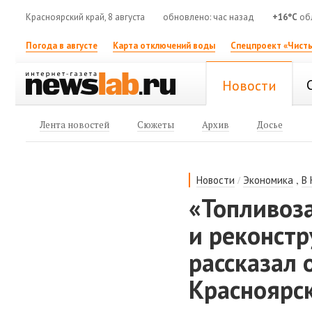
Красноярский край, 8 августа
обновлено: час назад
+16°C
об
Погода в августе
Карта отключений воды
Спецпроект «Чисты
Новости
Лента новостей
Сюжеты
Архив
Досье
/
,
Новости
Экономика
В
«Топливоз
и реконстр
рассказал 
Красноярс