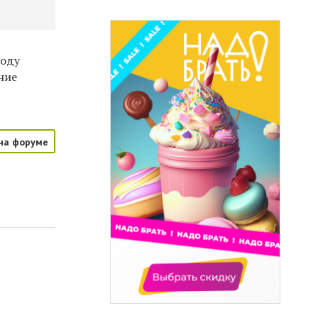
году
ние
на форуме