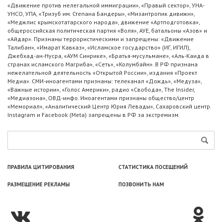
«Движение против нелегальной иммиграции», «Правый сектор», УНА-
УНСО, УПА, «Тризуб им. Степана Бандеры», «Мизантропик дивижн»,
«Меджлис крымскотатарского народа», движение «Артподготовка»,
общероссийская политическая партия «Воля», АУЕ, батальоны «Азов» и
«Айдар». Признаны террористическими и запрещены: «Движение
Талибан», «Имарат Кавказ», «Исламское государство» (ИГ, ИГИЛ),
Джебхад-ан-Нусра, «АУМ Синрике», «Братья-мусульмане», «Аль-Каида в
странах исламского Магриба», «Сеть», «Колумбайн». В РФ признана
нежелательной деятельность «Открытой России», издания «Проект
Медиа». СМИ-иноагентами признаны: телеканал «Дождь», «Медуза»,
«Важные истории», «Голос Америки», радио «Свобода», The Insider,
«Медиазона», ОВД-инфо. Иноагентами признаны общество/центр
«Мемориал», «Аналитический Центр Юрия Левады», Сахаровский центр.
Instagram и Facebook (Metа) запрещены в РФ за экстремизм.
ПРАВИЛА ЦИТИРОВАНИЯ
СТАТИСТИКА ПОСЕЩЕНИЙ
РАЗМЕЩЕНИЕ РЕКЛАМЫ
ПОЗВОНИТЬ НАМ