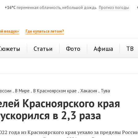
+16°C
переменная облачность, небольшой дождь
Прогноз погоды
й воздух»
Где купаться летом?
Сюжеты
Статьи
Фото
Афиша
ТВ
,
,
,
,
России
В Мире
В Красноярском крае
Хакасия
Тува
елей Красноярского края
 ускорился в 2,3 раза
022 года из Красноярского края уехало за пределы России