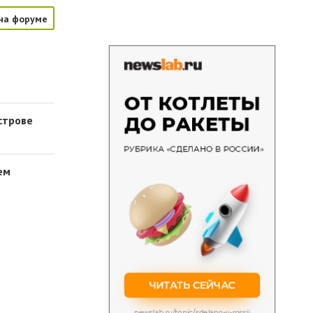
на форуме
строве
ем