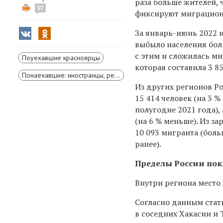
раза больше жителей, 
57
фиксируют миграцион
За январь-июнь 2022 
выбыло населения бол
с этим и сложилась м
Поуехавшие красноярцы
которая составила 3 85
Понаехавшие: иностранцы, решившие жить в Сибири
Из других регионов Р
15 414 человек (на 3 %
полугодие 2021 года), 
(на 6 % меньше). Из з
10 093 мигранта (боль
ранее).
Пределы России пок
Внутри региона место 
Согласно данным стат
в соседних Хакасии и 