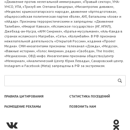
«Движение против нелегальной иммиграции», «Правый сектор», УНА-
УНСО, УПА, «Тризуб им. Степана Бандеры», «Мизантропик дивижн»,
«Меджлис крымскотатарского народа», движение «Артподготовка»,
общероссийская политическая партия «Воля», АУЕ, батальоны «Азов» и
«Айдар». Признаны террористическими и запрещены: «Движение
Талибан», «Имарат Кавказ», «Исламское государство» (ИГ, ИГИЛ),
Джебхад-ан-Нусра, «АУМ Синрике», «Братья-мусульмане», «Аль-Каида в
странах исламского Магриба», «Сеть», «Колумбайн». В РФ признана
нежелательной деятельность «Открытой России», издания «Проект
Медиа». СМИ-иноагентами признаны: телеканал «Дождь», «Медуза»,
«Важные истории», «Голос Америки», радио «Свобода», The Insider,
«Медиазона», ОВД-инфо. Иноагентами признаны общество/центр
«Мемориал», «Аналитический Центр Юрия Левады», Сахаровский центр.
Instagram и Facebook (Metа) запрещены в РФ за экстремизм.
ПРАВИЛА ЦИТИРОВАНИЯ
СТАТИСТИКА ПОСЕЩЕНИЙ
РАЗМЕЩЕНИЕ РЕКЛАМЫ
ПОЗВОНИТЬ НАМ