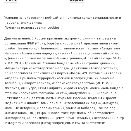
Условия использования веб-сайта и политика конфиденциальности и
персональных данных
Политика использования cookies
Для читателей:
В России признаны экстремистскими и запрещены
организации ФБК (Фонд борьбы с коррупцией, признан иноагентом),
Штабы Навального, «Национал-большевистская партия», «Свидетели
Иеговы», «Армия воли народа», «Русский общенациональный союз»,
«Движение против нелегальной иммиграции», «Правый сектор», УНА-
УНСО, УПА, «Тризуб им. Степана Бандеры», «Мизантропик дивижн»,
«Меджлис крымскотатарского народа», движение «Артподготовка»,
общероссийская политическая партия «Воля», АУЕ, батальоны «Азов» и
«Айдар». Признаны террористическими и запрещены: «Движение
Талибан», «Имарат Кавказ», «Исламское государство» (ИГ, ИГИЛ),
Джебхад-ан-Нусра, «АУМ Синрике», «Братья-мусульмане», «Аль-Каида в
странах исламского Магриба», «Сеть», «Колумбайн». В РФ признана
нежелательной деятельность «Открытой России», издания «Проект
Медиа». СМИ-иноагентами признаны: телеканал «Дождь», «Медуза»,
«Важные истории», «Голос Америки», радио «Свобода», The Insider,
«Медиазона», ОВД-инфо. Иноагентами признаны общество/центр
«Мемориал», «Аналитический Центр Юрия Левады», Сахаровский центр.
Instagram и Facebook (Metа) запрещены в РФ за экстремизм.