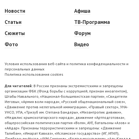
Новости
Афиша
Статьи
ТВ-Программа
Сюжеты
Форум
Фото
Видео
Условия использования веб-сайта и политика конфиденциальности и
персональных данных
Политика использования cookies
Для читателей:
В России признаны экстремистскими и запрещены
организации ФБК (Фонд борьбы с коррупцией, признан иноагентом),
Штабы Навального, «Национал-большевистская партия», «Свидетели
Иеговы», «Армия воли народа», «Русский общенациональный союз»,
«Движение против нелегальной иммиграции», «Правый сектор», УНА-
УНСО, УПА, «Тризуб им. Степана Бандеры», «Мизантропик дивижн»,
«Меджлис крымскотатарского народа», движение «Артподготовка»,
общероссийская политическая партия «Воля», АУЕ, батальоны «Азов» и
«Айдар». Признаны террористическими и запрещены: «Движение
Талибан», «Имарат Кавказ», «Исламское государство» (ИГ, ИГИЛ),
Джебхад-ан-Нусра, «АУМ Синрике», «Братья-мусульмане», «Аль-Каида в