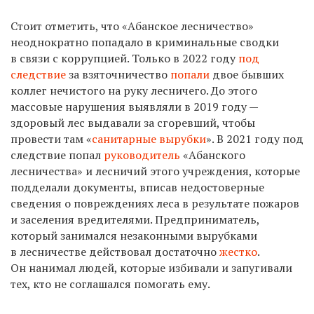
Стоит отметить, что «Абанское лесничество»
неоднократно попадало в криминальные сводки
в связи с коррупцией. Только в 2022 году
под
следствие
за взяточничество
попали
двое бывших
коллег нечистого на руку лесничего. До этого
массовые нарушения выявляли в 2019 году —
здоровый лес выдавали за сгоревший, чтобы
провести там «
санитарные вырубки
». В 2021 году под
следствие попал
руководитель
«Абанско
го
лесничеств
а
» и
лесничий этого учреждения, которые
подделали
документы, вписав недостоверные
сведения
о повреждениях
леса
в результате пожаров
и заселения вредителями. Предприниматель,
который занимался незаконными вырубками
в лесничестве действовал достаточно
жестко
.
Он нанимал людей, которые избивали и запугивали
тех, кто не соглашался помогать ему.