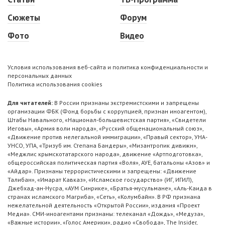
Сюжеты
Форум
Фото
Видео
Условия использования веб-сайта и политика конфиденциальности и
персональных данных
Политика использования cookies
Для читателей:
В России признаны экстремистскими и запрещены
организации ФБК (Фонд борьбы с коррупцией, признан иноагентом),
Штабы Навального, «Национал-большевистская партия», «Свидетели
Иеговы», «Армия воли народа», «Русский общенациональный союз»,
«Движение против нелегальной иммиграции», «Правый сектор», УНА-
УНСО, УПА, «Тризуб им. Степана Бандеры», «Мизантропик дивижн»,
«Меджлис крымскотатарского народа», движение «Артподготовка»,
общероссийская политическая партия «Воля», АУЕ, батальоны «Азов» и
«Айдар». Признаны террористическими и запрещены: «Движение
Талибан», «Имарат Кавказ», «Исламское государство» (ИГ, ИГИЛ),
Джебхад-ан-Нусра, «АУМ Синрике», «Братья-мусульмане», «Аль-Каида в
странах исламского Магриба», «Сеть», «Колумбайн». В РФ признана
нежелательной деятельность «Открытой России», издания «Проект
Медиа». СМИ-иноагентами признаны: телеканал «Дождь», «Медуза»,
«Важные истории», «Голос Америки», радио «Свобода», The Insider,