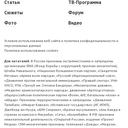
Статьи
ТВ-Программа
Сюжеты
Форум
Фото
Видео
Условия использования веб-сайта и политика конфиденциальности и
персональных данных
Политика использования cookies
Для читателей:
В России признаны экстремистскими и запрещены
организации ФБК (Фонд борьбы с коррупцией, признан иноагентом),
Штабы Навального, «Национал-большевистская партия», «Свидетели
Иеговы», «Армия воли народа», «Русский общенациональный союз»,
«Движение против нелегальной иммиграции», «Правый сектор», УНА-
УНСО, УПА, «Тризуб им. Степана Бандеры», «Мизантропик дивижн»,
«Меджлис крымскотатарского народа», движение «Артподготовка»,
общероссийская политическая партия «Воля», АУЕ, батальоны «Азов» и
«Айдар». Признаны террористическими и запрещены: «Движение
Талибан», «Имарат Кавказ», «Исламское государство» (ИГ, ИГИЛ),
Джебхад-ан-Нусра, «АУМ Синрике», «Братья-мусульмане», «Аль-Каида в
странах исламского Магриба», «Сеть», «Колумбайн». В РФ признана
нежелательной деятельность «Открытой России», издания «Проект
Медиа». СМИ-иноагентами признаны: телеканал «Дождь», «Медуза»,