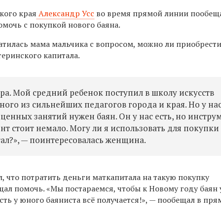
кого края
Александр Усс
во время прямой линии пообещ
омочь с покупкой нового баяна.
тилась мама мальчика с вопросом, можно ли приобрест
теринского капитала.
ра. Мой средний ребенок поступил в школу искусств
дного из сильнейших педагогов города и края. Но у нас
енных занятий нужен баян. Он у нас есть, но инстру
т стоит немало. Могу ли я использовать для покупки
ал?», — поинтересовалась женщина.
, что потратить деньги маткапитала на такую покупку
ал помочь. «Мы постараемся, чтобы к Новому году баян 
усть у юного баяниста всё получается!», — пообещал в пр