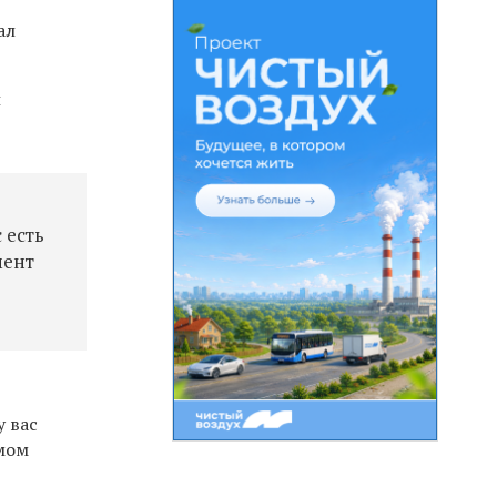
ал
и
 есть
мент
у вас
ямом