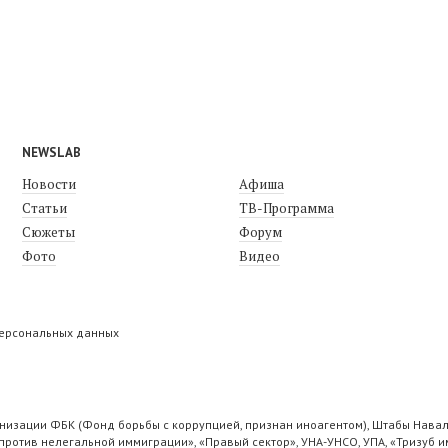
NEWSLAB
Новости
Афиша
Статьи
ТВ-Программа
Сюжеты
Форум
Фото
Видео
персональных данных
низации ФБК (Фонд борьбы с коррупцией, признан иноагентом), Штабы Навал
ротив нелегальной иммиграции», «Правый сектор», УНА-УНСО, УПА, «Тризуб и