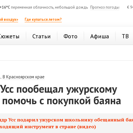
+16°C
переменная облачность, небольшой дождь
Прогноз погоды
€
9
й воздух»
Где купаться летом?
Сюжеты
Статьи
Фото
Афиша
ТВ
,
В Красноярском крае
 Усс пообещал ужурскому
 помочь с покупкой баяна
ндр Усс подарил ужурском школьнику обещанный бая
ходящий инструмент в стране (видео)