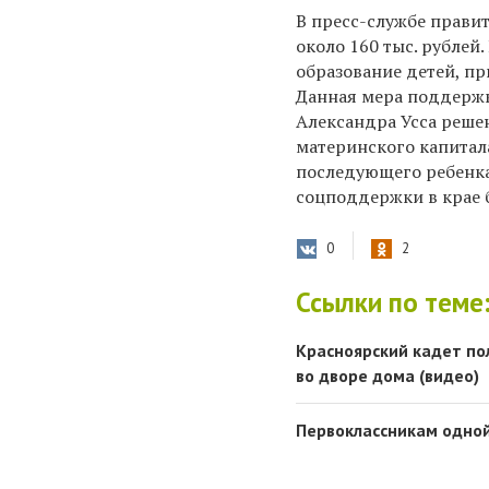
В пресс-службе прави
около 160 тыс. рублей
образование детей, п
Данная мера поддержки
Александра Усса реше
материнского капитал
последующего ребенка.
соцподдержки в крае б
0
2
Ссылки по теме
Красноярский кадет по
во дворе дома (видео)
Первоклассникам одной