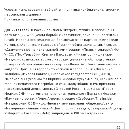
Условия использования веб-сайта и политика конфиденциальности и
персональных данных
Политика использования cookies
Для читателей:
В России признаны экстремистскими и запрещены
организации ФБК (Фонд борьбы с коррупцией, признан иноагентом),
Штабы Навального, «Национал-большевистская партия», «Свидетели
Иеговы», «Армия воли народа», «Русский общенациональный союз»,
«Движение против нелегальной иммиграции», «Правый сектор», УНА-
УНСО, УПА, «Тризуб им. Степана Бандеры», «Мизантропик дивижн»,
«Меджлис крымскотатарского народа», движение «Артподготовка»,
общероссийская политическая партия «Воля», АУЕ, батальоны «Азов» и
«Айдар». Признаны террористическими и запрещены: «Движение
Талибан», «Имарат Кавказ», «Исламское государство» (ИГ, ИГИЛ),
Джебхад-ан-Нусра, «АУМ Синрике», «Братья-мусульмане», «Аль-Каида в
странах исламского Магриба», «Сеть», «Колумбайн». В РФ признана
нежелательной деятельность «Открытой России», издания «Проект
Медиа». СМИ-иноагентами признаны: телеканал «Дождь», «Медуза»,
«Важные истории», «Голос Америки», радио «Свобода», The Insider,
«Медиазона», ОВД-инфо. Иноагентами признаны общество/центр
«Мемориал», «Аналитический Центр Юрия Левады», Сахаровский центр.
Instagram и Facebook (Metа) запрещены в РФ за экстремизм.