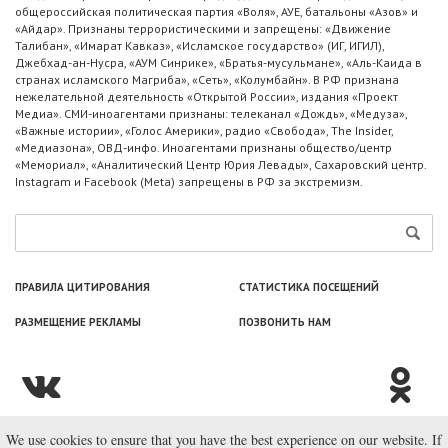
общероссийская политическая партия «Воля», АУЕ, батальоны «Азов» и
«Айдар». Признаны террористическими и запрещены: «Движение
Талибан», «Имарат Кавказ», «Исламское государство» (ИГ, ИГИЛ),
Джебхад-ан-Нусра, «АУМ Синрике», «Братья-мусульмане», «Аль-Каида в
странах исламского Магриба», «Сеть», «Колумбайн». В РФ признана
нежелательной деятельность «Открытой России», издания «Проект
Медиа». СМИ-иноагентами признаны: телеканал «Дождь», «Медуза»,
«Важные истории», «Голос Америки», радио «Свобода», The Insider,
«Медиазона», ОВД-инфо. Иноагентами признаны общество/центр
«Мемориал», «Аналитический Центр Юрия Левады», Сахаровский центр.
Instagram и Facebook (Metа) запрещены в РФ за экстремизм.
ПРАВИЛА ЦИТИРОВАНИЯ
СТАТИСТИКА ПОСЕЩЕНИЙ
РАЗМЕЩЕНИЕ РЕКЛАМЫ
ПОЗВОНИТЬ НАМ
We use cookies to ensure that you have the best experience on our website. If
© ООО «Лаборатория Новоcтей», 2003—2026.