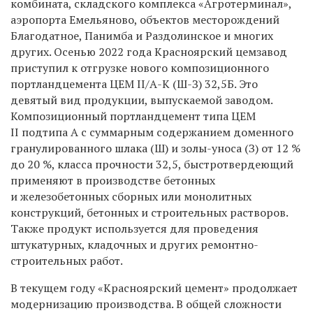
комбината, складского комплекса «Агротерминал»,
аэропорта Емельяново, объектов месторождений
Благодатное, Панимба и Раздолинское и многих
других. Осенью 2022 года Красноярский цемзавод
приступил к отгрузке нового композиционного
портландцемента ЦЕМ II/А-К (Ш-З) 32,5Б. Это
девятый вид продукции, выпускаемой заводом.
Композиционный портландцемент типа ЦЕМ
II подтипа А с суммарным содержанием доменного
гранулированного шлака (Ш) и золы-уноса (З) от 12 %
до 20 %, класса прочности 32,5, быстротвердеющий
применяют в производстве бетонных
и железобетонных сборных или монолитных
конструкций, бетонных и строительных растворов.
Также продукт используется для проведения
штукатурных, кладочных и других ремонтно-
строительных работ.
В текущем году «Красноярский цемент» продолжает
модернизацию производства. В общей сложности