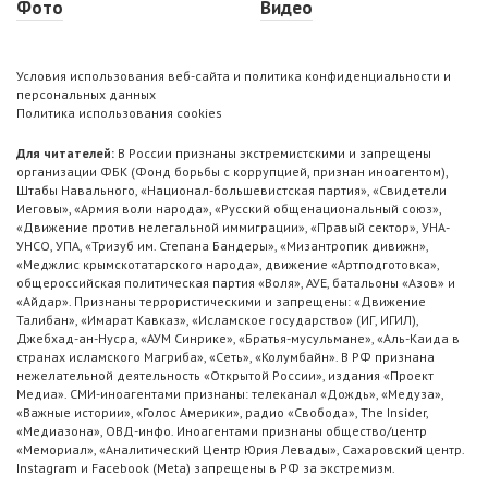
Фото
Видео
Условия использования веб-сайта и политика конфиденциальности и
персональных данных
Политика использования cookies
Для читателей:
В России признаны экстремистскими и запрещены
организации ФБК (Фонд борьбы с коррупцией, признан иноагентом),
Штабы Навального, «Национал-большевистская партия», «Свидетели
Иеговы», «Армия воли народа», «Русский общенациональный союз»,
«Движение против нелегальной иммиграции», «Правый сектор», УНА-
УНСО, УПА, «Тризуб им. Степана Бандеры», «Мизантропик дивижн»,
«Меджлис крымскотатарского народа», движение «Артподготовка»,
общероссийская политическая партия «Воля», АУЕ, батальоны «Азов» и
«Айдар». Признаны террористическими и запрещены: «Движение
Талибан», «Имарат Кавказ», «Исламское государство» (ИГ, ИГИЛ),
Джебхад-ан-Нусра, «АУМ Синрике», «Братья-мусульмане», «Аль-Каида в
странах исламского Магриба», «Сеть», «Колумбайн». В РФ признана
нежелательной деятельность «Открытой России», издания «Проект
Медиа». СМИ-иноагентами признаны: телеканал «Дождь», «Медуза»,
«Важные истории», «Голос Америки», радио «Свобода», The Insider,
«Медиазона», ОВД-инфо. Иноагентами признаны общество/центр
«Мемориал», «Аналитический Центр Юрия Левады», Сахаровский центр.
Instagram и Facebook (Metа) запрещены в РФ за экстремизм.