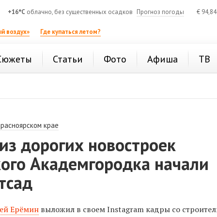
+16°C
облачно, без существенных осадков
Прогноз погоды
€
94,8
й воздух»
Где купаться летом?
Сюжеты
Статьи
Фото
Афиша
ТВ
Красноярском крае
из дорогих новостроек
кого Академгородка начали
тсад
ей Ерёмин
выложил в своем Instagram кадры со строите