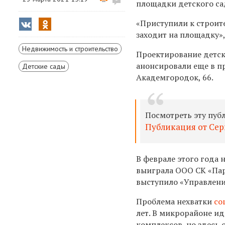
площадки детского са
«
Приступили к строит
заходит на площадку»
Недвижимость и строительство
Проектирование детск
анонсировали еще в п
Детские сады
Академгородок, 66.
Посмотреть эту пуб
Публикация от Серг
В феврале
этого года 
выиграла
ООО СК «Пар
выступило «Управлени
Проблема нехватки
со
лет. В микрорайоне ид
комплексов, но здесь 