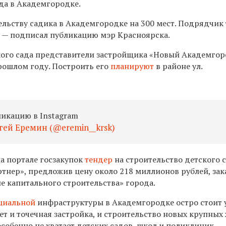
да в Академгородке.
ельству садика в Академгородке на 300 мест. Подрядчик
, — подписал публикацию мэр Красноярска.
ого сада представители застройщика «Новый Академго
рошлом году. Построить его
планируют
в районе ул.
ликацию в Instagram
ей Еремин (@eremin__krsk)
на портале госзакупок
тендер
на строительство детского 
тнер», предложив цену около 218 миллионов рублей, за
е капитального строительства» города.
циальной
инфраструктуры в Академгородке остро стоит 
ет и точечная застройка, и строительство новых крупных
особенно не хватает детских садов, школ и поликлиник.