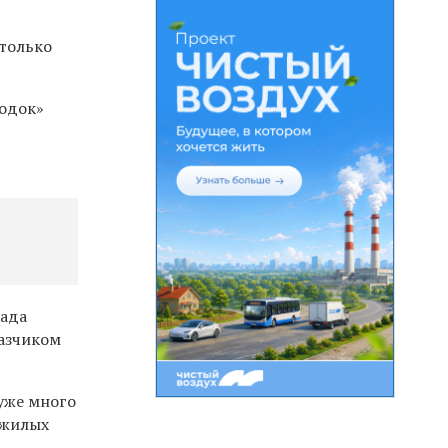
 только
родок»
сада
казчиком
уже много
 жилых