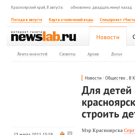
Красноярский край, 8 августа
обновлено: двадцать минут назад
Погода в августе
Карта отключений воды
Спецпроект «Чисты
Новости
Лента новостей
Сюжеты
Архив
Досье
/
,
Новости
Общество
В 
Для детей 
красноярс
строить де
Мэр Красноярска
Серг
23 марта 2021 15:19
5