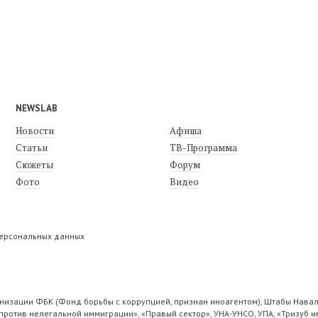
NEWSLAB
Новости
Афиша
Статьи
ТВ-Программа
Сюжеты
Форум
Фото
Видео
персональных данных
низации ФБК (Фонд борьбы с коррупцией, признан иноагентом), Штабы Навал
ротив нелегальной иммиграции», «Правый сектор», УНА-УНСО, УПА, «Тризуб и