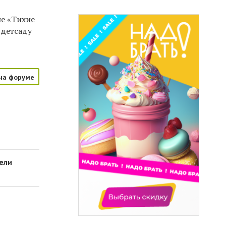
не «Тихие
 детсаду
на форуме
ели