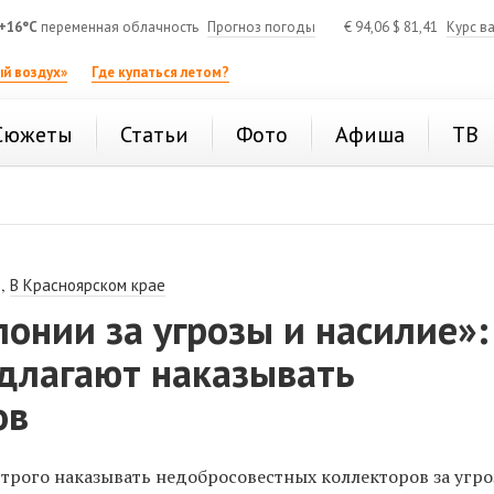
+16°C
переменная облачность
Прогноз погоды
€
94,06
$
81,41
Курс в
й воздух»
Где купаться летом?
Сюжеты
Статьи
Фото
Афиша
ТВ
,
В Красноярском крае
лонии за угрозы и насилие»:
едлагают наказывать
ов
строго наказывать недобросовестных коллекторов за угр