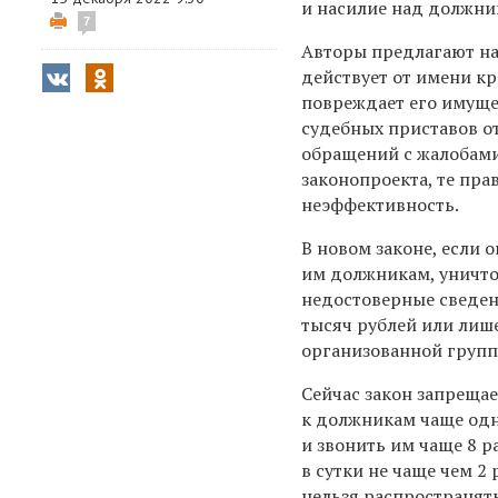
и насилие над должни
7
Авторы предлагают на
действует от имени кр
повреждает его имуще
судебных приставов от
обращений с жалобами
законопроекта, те пр
неэффективность.
В новом законе, если 
им должникам, уничто
недостоверные сведен
тысяч рублей или лише
организованной групп
Сейчас закон запреща
к должникам чаще одн
и звонить им чаще 8 р
в сутки не чаще чем 2 
нельзя распространят