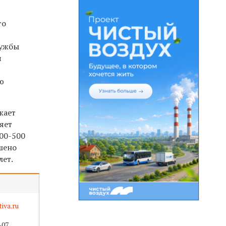
то
лужбы
ч
ю
жает
яет
00-500
шено
лет.
iva.ru
07.