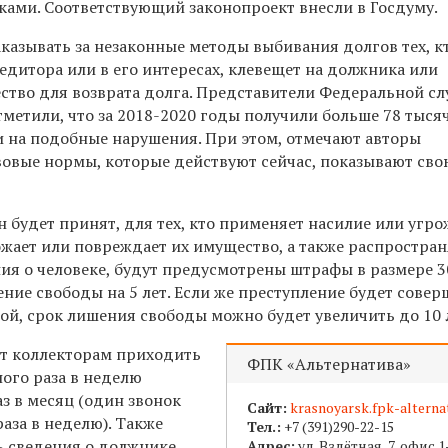
ками. Соответствующий законопроект внесли в Госдуму.
казывать за незаконные методы выбивания долгов тех, к
едитора или в его интересах, клевещет на должника или
ство для возврата долга. Представители Федеральной с
метили, что за 2018-2020 годы получили больше 78 тыся
 на подобные нарушения. При этом, отмечают авторы
авовые нормы, которые действуют сейчас, показывают сво
он будет принят, для тех, кто применяет насилие или угро
жает или повреждает их имущество, а также распростран
ия о человеке, будут предусмотрены штрафы в размере 3
ние свободы на 5 лет. Если же преступление будет совер
ой, срок лишения свободы можно будет увеличить до 10 
ет коллекторам приходить
ФПК «Альтернатива»
ого раза в неделю
аз в месяц (один звонок
Сайт:
krasnoyarsk.fpk-alternat
раза в неделю). Также
Тел.:
+7 (391)290-22-15
ь сведения о должнике
Адрес:
ул.
Взлётная, 7, офис 1-