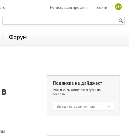
18+
алют
Регистрация профиля
Войти
Форум
Подписка на дайджест
 в
Рассылка выходит раз в сутки по
вечерам.
озы