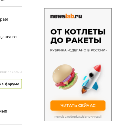
орые
едлагают
авах рекламы
на форуме
имых