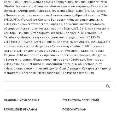
организации ФБК (Фонд борьбы с коррупцией, признан иноагентом),
Штабы Навального, «Национал-большевистская партия», «Свидетели
Иеговы», «Армия воли народа», «Русский общенациональный союз»,
«Движение против нелегальной иммиграции», «Правый сектор», УНА-
УНСО, УПА, «Тризуб им. Степана Бандеры», «Мизантропик дивижн»,
«Меджлис крымскотатарского народа», движение «Артподготовка»,
общероссийская политическая партия «Воля», АУЕ, батальоны «Азов» и
«Айдар». Признаны террористическими и запрещены: «Движение
Талибан», «Имарат Кавказ», «Исламское государство» (ИГ, ИГИЛ),
Джебхад-ан-Нусра, «АУМ Синрике», «Братья-мусульмане», «Аль-Каида в
странах исламского Магриба», «Сеть», «Колумбайн». В РФ признана
нежелательной деятельность «Открытой России», издания «Проект
Медиа». СМИ-иноагентами признаны: телеканал «Дождь», «Медуза»,
«Важные истории», «Голос Америки», радио «Свобода», The Insider,
«Медиазона», ОВД-инфо. Иноагентами признаны общество/центр
«Мемориал», «Аналитический Центр Юрия Левады», Сахаровский центр.
Instagram и Facebook (Metа) запрещены в РФ за экстремизм.
ПРАВИЛА ЦИТИРОВАНИЯ
СТАТИСТИКА ПОСЕЩЕНИЙ
РАЗМЕЩЕНИЕ РЕКЛАМЫ
ПОЗВОНИТЬ НАМ