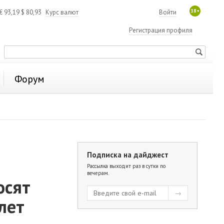
18+
€
93,19
$
80,93
Курс валют
Войти
Регистрация профиля
Форум
Подписка на дайджест
Рассылка выходит раз в сутки по
вечерам.
осят
лет