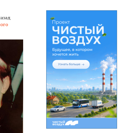
назад
ного