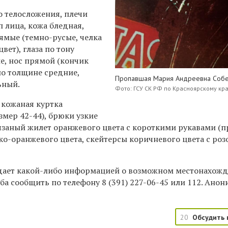
 телосложения, плечи
п лица, кожа бледная,
ямые (темно-русые, челка
вет), глаза по тону
е, нос прямой (кончик
 по толщине средние,
Пропавшая Мария Андреевна Соб
ьный.
Фото: ГСУ СК РФ по Красноярскому кр
 кожаная куртка
змер 42-44), брюки узкие
вязаный жилет оранжевого цвета с короткими рукавами (
ко-оранжевого цвета, скейтерсы коричневого цвета с ро
адает какой-либо информацией о возможном местонахож
ба сообщить по телефону
8 (391) 227-06-45
или 112. Анон
20
Обсудить 