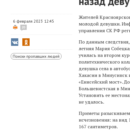
назад дев
Жителей Красноярског
6 февраля 2023 12:45
молодой девушки. Ин
20
управления СК РФ рег
По данным следствия, 
летняя Мария Собецкая
училась на втором кур
Поиски пропавших людей
политехнического кол
девушка села в автобу
Хакасии в Минусинск 
«Енисейский мост». Д
Большевистская в Мину
Установить ее местон
не удалось.
Приметы разыскиваем
исчезновения: на вид 1
167 сантиметров.