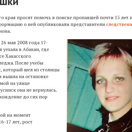
ушки
о края просят помочь в поиске пропавшей почти 15 лет 
формацию о ней опубликовали представители
следствен
иона.
26 мая 2008 года 17-
 уехала в Абакан, где
се Хакасского
леджа. После учебы
с, который шел из столицы
и вышла на остановке
омой на улице
синск она не вернулась.
ахождение до сих пор
ой на момент
6-17 лет, рост