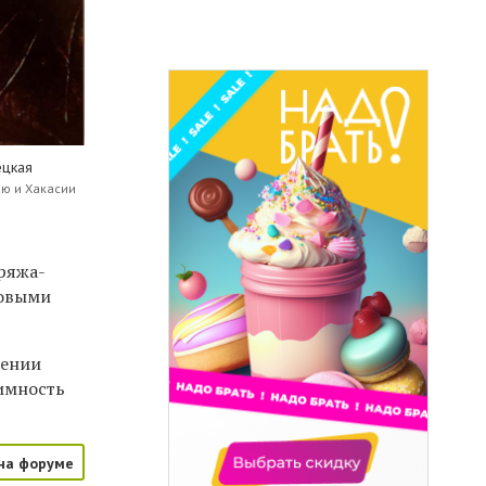
ецкая
аю и Хакасии
пряжа-
зовыми
дении
имность
на форуме