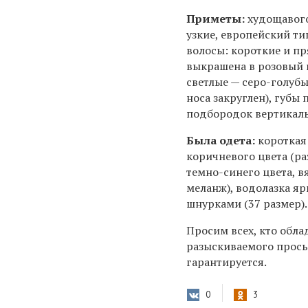
Приметы:
худощавого
узкие, европейский ти
волосы: короткие и пр
выкрашена в розовый ц
светлые — серо-голубы
носа закруглен), губы
подбородок вертикал
Была одета:
короткая
коричневого цвета (ра
темно-синего цвета, 
меланж), водолазка яр
шнурками (37 размер).
Просим всех, кто обл
разыскиваемого прось
гарантируется.
0
3