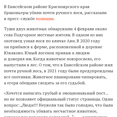
В Енисейском районе Красноярского края
браконьеры убили почти ручного лося, рассказали
в пресс-службе
полиции
.
Туши двух животных обнаружили 4 февраля около
села Подгорное местные жители. В одном из них
охотовед узнал лося по кличке Аян. В 2020 году
он прибился к ферме, расположенной в деревне
Южаково. Юный лосенок привык к людям
и доверял им. Когда животное повзрослело, его
выпустили в лес. О том, что в Енисейском районе жил
почти ручной лось, в 2021 году были предупреждены
все охотники. Животное планировали чипировать,
а егеря обещали следить за его судьбой.
«Хочется написать грубый и эмоциональный пост...
но не позволяет официальный статус страницы. Один
вопрос: „Люди!!! Неужели так было голодно, что была
необходимость убивать несчастное животное,
которое так поверило человеку?...“», — возмутились