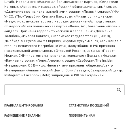
Штабы Навального, «Национал-большевистская партия», «Свидетели
Иеговы», «Армия воли народа», «Русский общенациональный союз»,
«Движение против нелегальной иммиграции», «Правый сектор», УНА-
УНСО, УПА, «Тризуб им. Степана Бандеры», «Мизантропик дивижн»,
«Меджлис крымскотатарского народа», движение «Артподготовка»,
общероссийская политическая партия «Воля», АУЕ, батальоны «Азов» и
«Айдар». Признаны террористическими и запрещены: «Движение
Талибан», «Имарат Кавказ», «Исламское государство» (ИГ, ИГИЛ),
Джебхад-ан-Нусра, «АУМ Синрике», «Братья-мусульмане», «Аль-Каида в
странах исламского Магриба», «Сеть», «Колумбайн». В РФ признана
нежелательной деятельность «Открытой России», издания «Проект
Медиа». СМИ-иноагентами признаны: телеканал «Дождь», «Медуза»,
«Важные истории», «Голос Америки», радио «Свобода», The Insider,
«Медиазона», ОВД-инфо. Иноагентами признаны общество/центр
«Мемориал», «Аналитический Центр Юрия Левады», Сахаровский центр.
Instagram и Facebook (Metа) запрещены в РФ за экстремизм.
ПРАВИЛА ЦИТИРОВАНИЯ
СТАТИСТИКА ПОСЕЩЕНИЙ
РАЗМЕЩЕНИЕ РЕКЛАМЫ
ПОЗВОНИТЬ НАМ