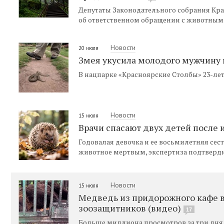
Депутаты Законодательного собрания Кр
об ответственном обращении с животными
Новости
20 июля
Змея укусила молодого мужчину 
В нацпарке «Красноярские Столбы» 23-лет
Новости
15 июля
Врачи спасают двух детей после
Годовалая девочка и ее восьмилетняя сес
животное мертвым, экспертиза подтверд
Новости
15 июля
Медведь из придорожного кафе в
зоозащитников (видео)
17
Больше миллиона просмотров за три дня н