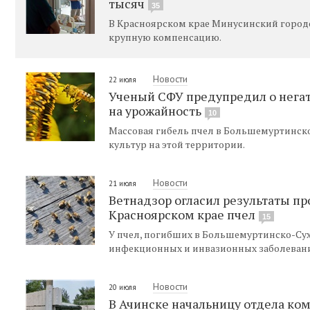
тысяч
35
В Красноярском крае Минусинский городск
крупную компенсацию.
Новости
22 июля
Ученый СФУ предупредил о нега
на урожайность
10
Массовая гибель пчел в Большемуртинск
культур на этой территории.
Новости
21 июля
Ветнадзор огласил результаты пр
Красноярском крае пчел
15
У пчел, погибших в Большемуртинско-Сух
инфекционных и инвазионных заболеван
Новости
20 июля
В Ачинске начальницу отдела ком