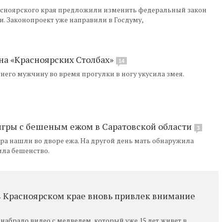
асноярского края предложили изменить федеральный закон
. Законопроект уже направили в Госдуму,
на «Красноярских Столбах»
14
него мужчину во время прогулки в ногу укусила змея.
 игры с бешеным ежом в Саратовской области
3
тра нашли во дворе ежа. На другой день мать обнаружила
ила бешенство.
 Красноярском крае вновь привлек внимание
абрало видео с медведем, который уже 15 лет живет в