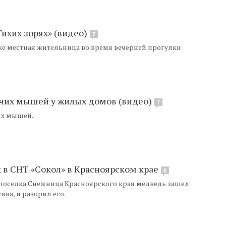
ихих зорях» (видео)
7
ке местная жительница во время вечерней прогулки
учих мышей у жилых домов (видео)
7
их мышей.
 в СНТ «Сокол» в Красноярском крае
8
 поселка Снежница Красноярского края медведь зашел
ива, и разорил его.