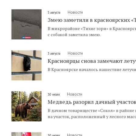
Новости
5 августа
Змею заметили в красноярских «Т
В микрорайоне «Тихие зори» в Красноярс
с собакой заметила змею.
Новости
3 августа
Красноярцы снова замечают лет
В Красноярске началось нашествие летуч
Новости
30 июля
Медведь разорил дачный участок
В дачном товариществе «Сокол» в районе
на участок, расположенный у лесного масс
Новости
30 июля