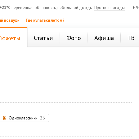
+21°C
переменная облачность, небольшой дождь
Прогноз погоды
€
9
й воздух»
Где купаться летом?
Статьи
Фото
Афиша
ТВ
Сюжеты
Одноклассники
26