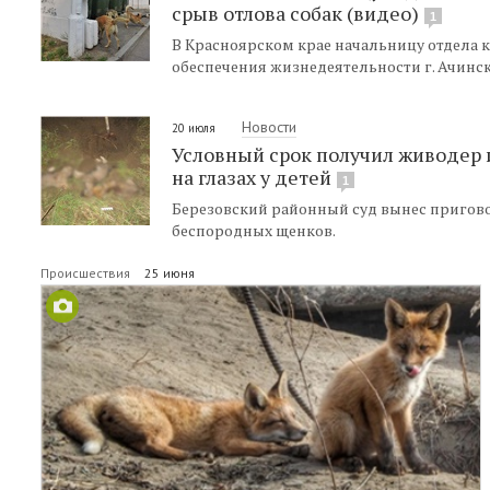
срыв отлова собак (видео)
1
В Красноярском крае начальницу отдела
обеспечения жизнедеятельности г. Ачинс
Новости
20 июля
Условный срок получил живодер 
на глазах у детей
1
Березовский районный суд вынес приговор
беспородных щенков.
Происшествия
25 июня