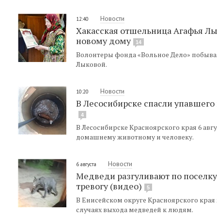
Новости
12:40
Хакасская отшельница Агафья Лы
новому дому
14
Волонтеры фонда «Вольное Дело» побывал
Лыковой.
Новости
10:20
В Лесосибирске спасли упавшего 
4
В Лесосибирске Красноярского края 6 авг
домашнему животному и человеку.
Новости
6 августа
Медведи разгуливают по поселку 
тревогу (видео)
5
В Енисейском округе Красноярского края
случаях выхода медведей к людям.