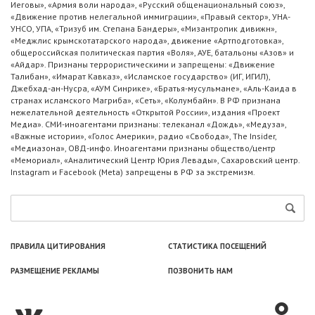
Иеговы», «Армия воли народа», «Русский общенациональный союз»,
«Движение против нелегальной иммиграции», «Правый сектор», УНА-
УНСО, УПА, «Тризуб им. Степана Бандеры», «Мизантропик дивижн»,
«Меджлис крымскотатарского народа», движение «Артподготовка»,
общероссийская политическая партия «Воля», АУЕ, батальоны «Азов» и
«Айдар». Признаны террористическими и запрещены: «Движение
Талибан», «Имарат Кавказ», «Исламское государство» (ИГ, ИГИЛ),
Джебхад-ан-Нусра, «АУМ Синрике», «Братья-мусульмане», «Аль-Каида в
странах исламского Магриба», «Сеть», «Колумбайн». В РФ признана
нежелательной деятельность «Открытой России», издания «Проект
Медиа». СМИ-иноагентами признаны: телеканал «Дождь», «Медуза»,
«Важные истории», «Голос Америки», радио «Свобода», The Insider,
«Медиазона», ОВД-инфо. Иноагентами признаны общество/центр
«Мемориал», «Аналитический Центр Юрия Левады», Сахаровский центр.
Instagram и Facebook (Metа) запрещены в РФ за экстремизм.
ПРАВИЛА ЦИТИРОВАНИЯ
СТАТИСТИКА ПОСЕЩЕНИЙ
РАЗМЕЩЕНИЕ РЕКЛАМЫ
ПОЗВОНИТЬ НАМ