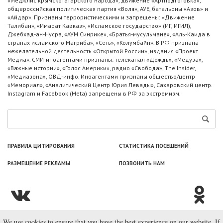
«Меджлис крымскотатарского народа», движение «Артподготовка»,
общероссийская политическая партия «Воля», АУЕ, батальоны «Азов» и
«Айдар». Признаны террористическими и запрещены: «Движение
Талибан», «Имарат Кавказ», «Исламское государство» (ИГ, ИГИЛ),
Джебхад-ан-Нусра, «АУМ Синрике», «Братья-мусульмане», «Аль-Каида в
странах исламского Магриба», «Сеть», «Колумбайн». В РФ признана
нежелательной деятельность «Открытой России», издания «Проект
Медиа». СМИ-иноагентами признаны: телеканал «Дождь», «Медуза»,
«Важные истории», «Голос Америки», радио «Свобода», The Insider,
«Медиазона», ОВД-инфо. Иноагентами признаны общество/центр
«Мемориал», «Аналитический Центр Юрия Левады», Сахаровский центр.
Instagram и Facebook (Metа) запрещены в РФ за экстремизм.
ПРАВИЛА ЦИТИРОВАНИЯ
СТАТИСТИКА ПОСЕЩЕНИЙ
РАЗМЕЩЕНИЕ РЕКЛАМЫ
ПОЗВОНИТЬ НАМ
We use cookies to ensure that you have the best experience on our website. If
© ООО «Лаборатория Новоcтей», 2003—2026.