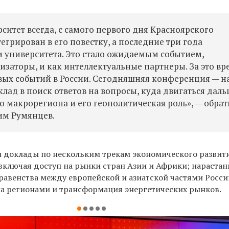
итет всегда, с самого первого дня Красноярского
грирован в его повестку, а последние три года
 университета. Это стало ожидаемым событием,
изаторы, и как интеллектуальные партнеры. За это вр
вых событий в России. Сегодняшняя конференция — н
ад в поиск ответов на вопросы, куда двигаться даль
о макрорегиона и его геополитическая роль», — обрат
им Румянцев.
 доклады по нескольким трекам экономического развити
 включая доступ на рынки стран Азии и Африки; нарастан
равенства между европейской и азиатской частями России
ла регионами и трансформация энергетических рынков.