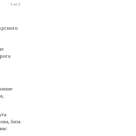
1 из 5
урсного
ые
проса
вание
а,
ута
ва, база
ии: