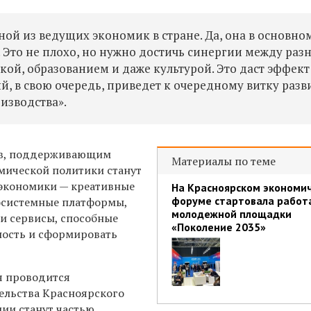
ой из ведущих экономик в стране. Да, она в основно
 Это не плохо, но нужно достичь синергии между ра
ой, образованием и даже культурой. Это даст эффект
й, в свою очередь, приведет к очередному витку разв
изводства».
ов, поддерживающим
Материалы по теме
мической политики станут
экономики — креативные
На Красноярском экономи
форуме стартовала работ
осистемные платформы,
молодежной площадки
и сервисы, способные
«Поколение 2035»
ость и сформировать
я проводится
ельства Красноярского
ции станут частью