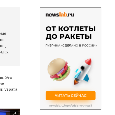
емя
аш
ше,
ился
я. Это
ие
; утрата