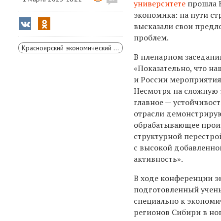
университете
прошла В
экономика: на пути ст
высказали свои предл
проблем.
Красноярский экономический форум
В пленарном заседани
«Показательно, что на
и России мероприятия
Несмотря на сложную 
главное — устойчивос
отрасли демонстрируют
обрабатывающее произ
структурной перестро
с высокой добавленно
активность».
В ходе конференции 
подготовленный учены
специально к экономи
регионов Сибири в но