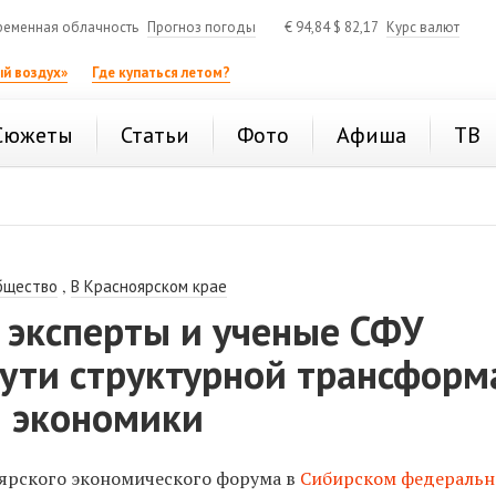
ременная облачность
Прогноз погоды
€
94,84
$
82,17
Курс валют
й воздух»
Где купаться летом?
Сюжеты
Статьи
Фото
Афиша
ТВ
,
бщество
В Красноярском крае
 эксперты и ученые СФУ
пути структурной трансфор
й экономики
ярского экономического форума в
Сибирском федераль