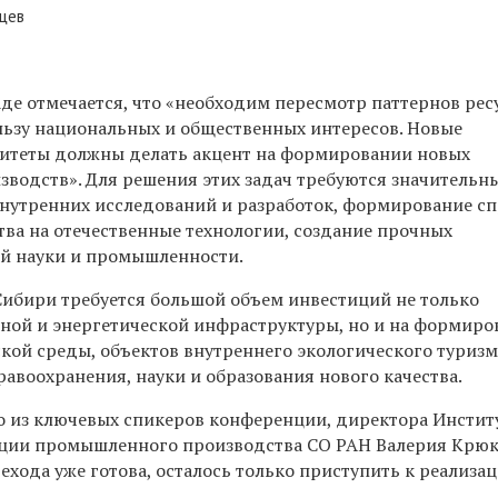
цев
аде отмечается, что «необходим пересмотр паттернов рес
льзу национальных и общественных интересов. Новые
теты должны делать акцент на формировании новых
водств». Для решения этих задач требуются значительн
внутренних исследований и разработок, формирование с
тва на отечественные технологии, создание прочных
й науки и промышленности.
 Сибири требуется большой объем инвестиций не только
тной и энергетической инфраструктуры, но и на формиро
кой среды, объектов внутреннего экологического туризм
равоохранения, науки и образования нового качества.
о из ключевых спикеров конференции, директора Инстит
ции промышленного производства СО РАН Валерия Крюко
ехода уже готова, осталось только приступить к реализац