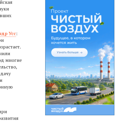
йская
ауки
евших
ндр Усс
:
ри
зрастает.
анили
од многие
ельство,
адачу
и
ионную
ири
развития