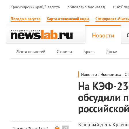
Красноярский край, 8 августа
обновлено: час назад
+16°C
пе
Погода в августе
Карта отключений воды
Спецпроект «Чисты
Новости
Лента новостей
Сюжеты
Архив
Досье
/
,
Новости
Экономика
О
На КЭФ-23
обсудили 
российско
В первый день Красно
1 марта 2023 18:22
29