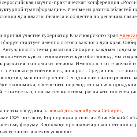
сероссийская научно-практическая конференция «Росси
руктурной трансформации». Ученые из разных областей н
ожения для власти, бизнеса и общества по решению назр
и принял участие губернатор Красноярского края
Алекса
ш форум стартует именно с этого важного для края, Сиби
. Актуальность темы развития Сибири с каждым годом во
экономическую и геополитическую обстановку, мы сохр
ть развития экономики региона. Именно в этот тяжелый г
 не только устойчивость, но и рост. Среди них — строит
водство, машиностроение. Сегодня нам важно решить з
йки экономики, обеспечить переход от сырья к продукци
й стоимостью, новым технологиям, развивать инвестиц
эксперты обсудили
базовый доклад «Время Сибири»
,
ми СФУ по заказу Корпорации развития Енисейской Сиб
ческому форуму. В докладе проанализирован потенциал 
вых геополитических условиях.