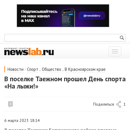
Показат
меню
/
,
,
Новости
Спорт
Общество
В Красноярском крае
В поселке Таежном прошел День спорта
«На лыжи!»
Поделиться
1
3
6 марта 2023 18:14
В поселке Таежном Богучанского района впервые