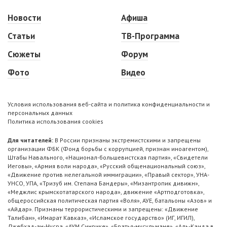
Новости
Афиша
Статьи
ТВ-Программа
Сюжеты
Форум
Фото
Видео
Условия использования веб-сайта и политика конфиденциальности и
персональных данных
Политика использования cookies
Для читателей:
В России признаны экстремистскими и запрещены
организации ФБК (Фонд борьбы с коррупцией, признан иноагентом),
Штабы Навального, «Национал-большевистская партия», «Свидетели
Иеговы», «Армия воли народа», «Русский общенациональный союз»,
«Движение против нелегальной иммиграции», «Правый сектор», УНА-
УНСО, УПА, «Тризуб им. Степана Бандеры», «Мизантропик дивижн»,
«Меджлис крымскотатарского народа», движение «Артподготовка»,
общероссийская политическая партия «Воля», АУЕ, батальоны «Азов» и
«Айдар». Признаны террористическими и запрещены: «Движение
Талибан», «Имарат Кавказ», «Исламское государство» (ИГ, ИГИЛ),
Джебхад-ан-Нусра, «АУМ Синрике», «Братья-мусульмане», «Аль-Каида в