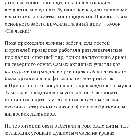
Лыжные гонки проводились по нескольким
возрастным группам. Лучших наградили медалями,
грамотами и памятными подарками. Победителям
основного забега вручили главный приз — кубок
«На лыжи!»
Пока проходили лыжные забеги, для гостей
и зрителей праздника работали развлекательные
площадки: снежный тир, гонки на плюшках, аркан
на северного оленя. Самых активных участников
конкурсов награждали сувенирами. А в павильоне
была организована фотозона по истории лыж
в Приангарье от Богучанского краеведческого музея.
Там были представлены уникальные экспонаты:
старинные нарты, аутентичные камусные лыжи
охотника, старинные фотографии с изображением
ангарских лыжников.
На территории базы работали и торговые ряды, где
желающих угощали душистым чаем на травах