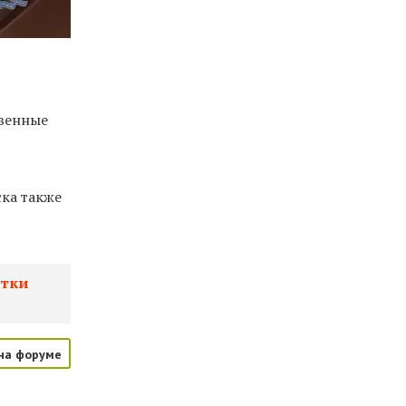
твенные
ка также
ятки
на форуме