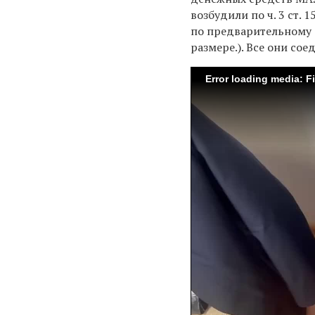
возбудили по ч. 3 ст.
по предварительному 
размере.). Все они со
Error loading media: F