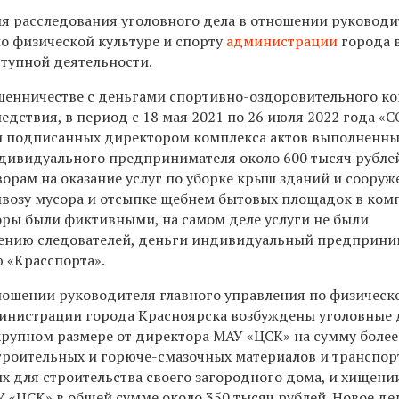
мя расследования уголовного дела в отношении руководи
по физической культуре и спорту
администрации
города 
ступной деятельности.
шенничестве с деньгами спортивно-оздоровительного к
ледствия, в период с 18 мая 2021 по 26 июля 2022 года «
и подписанных директором комплекса актов выполненны
ндивидуального предпринимателя около 600 тысяч рублей
ворам на оказание услуг по уборке крыш зданий и сооруж
ывозу мусора и отсыпке щебнем бытовых площадок в ком
воры были фиктивными, на самом деле услуги не были
нению следователей, деньги индивидуальный предприни
 «Красспорта».
ношении руководителя главного управления по физическ
министрации города Красноярска возбуждены уголовные 
крупном размере от директора МАУ «ЦСК» на сумму более
строительных и горюче-смазочных материалов и транспо
х для строительства своего загородного дома, и хищени
 «ЦСК» в общей сумме около 350 тысяч рублей. Новое де