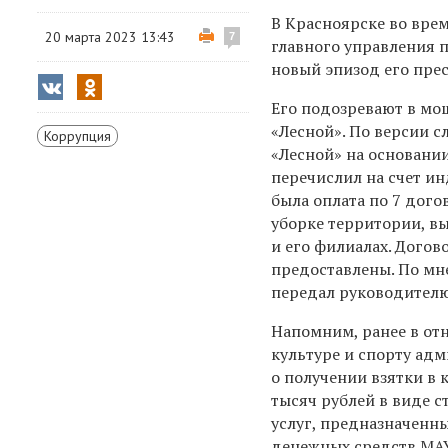
В Красноярске во вре
20 марта 2023 13:43
7
главного управления 
новый эпизод его пре
Его подозревают в мо
«Лесной». По версии с
Коррупция
«Лесной» на основани
перечислил на счет и
была оплата по 7 дого
уборке территории, в
и его филиалах. Дого
предоставлены. По м
передал руководителю
Напомним, ранее в от
культуре и спорту ад
о получении взятки в 
тысяч рублей в виде 
услуг, предназначенны
денежных средств МАУ