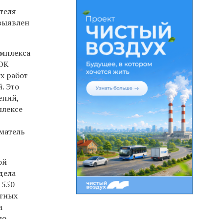
теля
выявлен
омплекса
СОК
х работ
. Это
ений,
плексе
матель
ой
дела
 550
ртных
и
ло