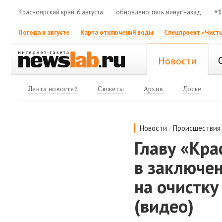
Красноярский край, 6 августа
обновлено: пять минут назад
+1
Погода в августе
Карта отключений воды
Спецпроект «Чисты
Новости
Лента новостей
Сюжеты
Архив
Досье
/
Новости
Происшествия
Главу «Кра
в заключе
на очистк
(видео)