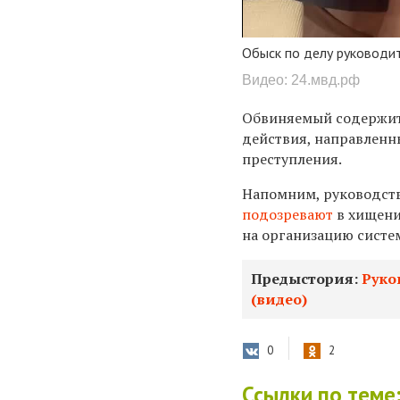
Обыск по делу руководит
Видео: 24.мвд.рф
Обвиняемый содержитс
действия, направленн
преступления.
Напомним, руководств
подозревают
в хищени
на организацию систе
Предыстория:
Руко
(видео)
0
2
Ссылки по теме