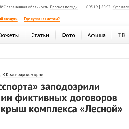
8°C
переменная облачность
Прогноз погоды
€
93,19
$
80,93
Курс вал
й воздух»
Где купаться летом?
Сюжеты
Статьи
Фото
Афиша
ТВ
,
В Красноярском крае
сспорта» заподозрили
нии фиктивных договоров
у крыш комплекса «Лесной»