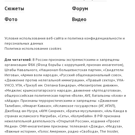
Сюжеты
Форум
Фото
Видео
Условия использования веб-сайта и политика конфиденциальности и
персональных данных
Политика использования cookies
Для читателей:
В России признаны экстремистскими и запрещены
организации ФБК (Фонд борьбы с коррупцией, признан иноагентом),
Штабы Навального, «Национал-большевистская партия», «Свидетели
Иеговы», «Армия воли народа», «Русский общенациональный союз»,
«Движение против нелегальной иммиграции», «Правый сектор», УНА-
УНСО, УПА, «Тризуб им. Степана Бандеры», «Мизантропик дивижн»,
«Меджлис крымскотатарского народа», движение «Артподготовка»,
общероссийская политическая партия «Воля», АУЕ, батальоны «Азов» и
«Айдар». Признаны террористическими и запрещены: «Движение
Талибан», «Имарат Кавказ», «Исламское государство» (ИГ, ИГИЛ),
Джебхад-ан-Нусра, «АУМ Синрике», «Братья-мусульмане», «Аль-Каида в
странах исламского Магриба», «Сеть», «Колумбайн». В РФ признана
нежелательной деятельность «Открытой России», издания «Проект
Медиа». СМИ-иноагентами признаны: телеканал «Дождь», «Медуза»,
«Важные истории», «Голос Америки», радио «Свобода», The Insider,