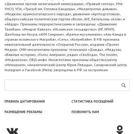
«Движение против нелегальной иммиграции», «Правый сектор», УНА-
УНСО, УПА, «Тризуб им. Степана Бандеры», «Мизантропик дивижн»,
«Меджлис крымскотатарского народа», движение «Артподготовка»,
общероссийская политическая партия «Воля», АУЕ, батальоны «Азов» и
«Айдар». Признаны террористическими и запрещены: «Движение
Талибан», «Имарат Кавказ», «Исламское государство» (ИГ, ИГИЛ),
Джебхад-ан-Нусра, «АУМ Синрике», «Братья-мусульмане», «Аль-Каида в
странах исламского Магриба», «Сеть», «Колумбайн». В РФ признана
нежелательной деятельность «Открытой России», издания «Проект
Медиа». СМИ-иноагентами признаны: телеканал «Дождь», «Медуза»,
«Важные истории», «Голос Америки», радио «Свобода», The Insider,
«Медиазона», ОВД-инфо. Иноагентами признаны общество/центр
«Мемориал», «Аналитический Центр Юрия Левады», Сахаровский центр.
Instagram и Facebook (Metа) запрещены в РФ за экстремизм.
ПРАВИЛА ЦИТИРОВАНИЯ
СТАТИСТИКА ПОСЕЩЕНИЙ
РАЗМЕЩЕНИЕ РЕКЛАМЫ
ПОЗВОНИТЬ НАМ