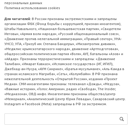
персональных данных
Политика использования cookies
Для читателей:
В России признаны экстремистскими и запрещены
организации ФБК (Фонд борьбы с коррупцией, признан иноагентом),
Штабы Навального, «Национал-большевистская партия», «Свидетели
Иеговы», «Армия воли народа», «Русский общенациональный союз»,
«Движение против нелегальной иммиграции», «Правый сектор», УНА-
УНСО, УПА, «Тризуб им. Степана Бандеры», «Мизантропик дивижн»,
«Меджлис крымскотатарского народа», движение «Артподготовка»,
общероссийская политическая партия «Воля», АУЕ, батальоны «Азов» и
«Айдар». Признаны террористическими и запрещены: «Движение
Талибан», «Имарат Кавказ», «Исламское государство» (ИГ, ИГИЛ),
Джебхад-ан-Нусра, «АУМ Синрике», «Братья-мусульмане», «Аль-Каида в
странах исламского Магриба», «Сеть», «Колумбайн». В РФ признана
нежелательной деятельность «Открытой России», издания «Проект
Медиа». СМИ-иноагентами признаны: телеканал «Дождь», «Медуза»,
«Важные истории», «Голос Америки», радио «Свобода», The Insider,
«Медиазона», ОВД-инфо. Иноагентами признаны общество/центр
«Мемориал», «Аналитический Центр Юрия Левады», Сахаровский центр.
Instagram и Facebook (Metа) запрещены в РФ за экстремизм.