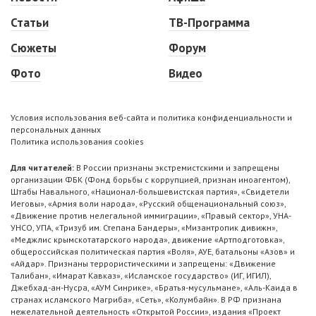
Статьи
ТВ-Программа
Сюжеты
Форум
Фото
Видео
Условия использования веб-сайта и политика конфиденциальности и
персональных данных
Политика использования cookies
Для читателей:
В России признаны экстремистскими и запрещены
организации ФБК (Фонд борьбы с коррупцией, признан иноагентом),
Штабы Навального, «Национал-большевистская партия», «Свидетели
Иеговы», «Армия воли народа», «Русский общенациональный союз»,
«Движение против нелегальной иммиграции», «Правый сектор», УНА-
УНСО, УПА, «Тризуб им. Степана Бандеры», «Мизантропик дивижн»,
«Меджлис крымскотатарского народа», движение «Артподготовка»,
общероссийская политическая партия «Воля», АУЕ, батальоны «Азов» и
«Айдар». Признаны террористическими и запрещены: «Движение
Талибан», «Имарат Кавказ», «Исламское государство» (ИГ, ИГИЛ),
Джебхад-ан-Нусра, «АУМ Синрике», «Братья-мусульмане», «Аль-Каида в
странах исламского Магриба», «Сеть», «Колумбайн». В РФ признана
нежелательной деятельность «Открытой России», издания «Проект