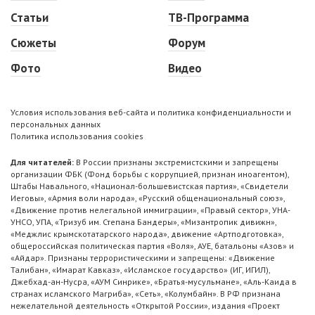
Статьи
ТВ-Программа
Сюжеты
Форум
Фото
Видео
Условия использования веб-сайта и политика конфиденциальности и
персональных данных
Политика использования cookies
Для читателей:
В России признаны экстремистскими и запрещены
организации ФБК (Фонд борьбы с коррупцией, признан иноагентом),
Штабы Навального, «Национал-большевистская партия», «Свидетели
Иеговы», «Армия воли народа», «Русский общенациональный союз»,
«Движение против нелегальной иммиграции», «Правый сектор», УНА-
УНСО, УПА, «Тризуб им. Степана Бандеры», «Мизантропик дивижн»,
«Меджлис крымскотатарского народа», движение «Артподготовка»,
общероссийская политическая партия «Воля», АУЕ, батальоны «Азов» и
«Айдар». Признаны террористическими и запрещены: «Движение
Талибан», «Имарат Кавказ», «Исламское государство» (ИГ, ИГИЛ),
Джебхад-ан-Нусра, «АУМ Синрике», «Братья-мусульмане», «Аль-Каида в
странах исламского Магриба», «Сеть», «Колумбайн». В РФ признана
нежелательной деятельность «Открытой России», издания «Проект