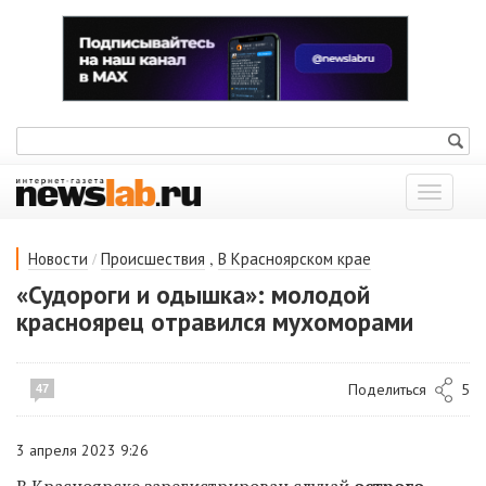
Показат
меню
/
,
Новости
Происшествия
В Красноярском крае
«Судороги и одышка»: молодой
красноярец отравился мухоморами
Поделиться
5
47
3 апреля 2023 9:26
В Красноярске зарегистрирован случай
острого