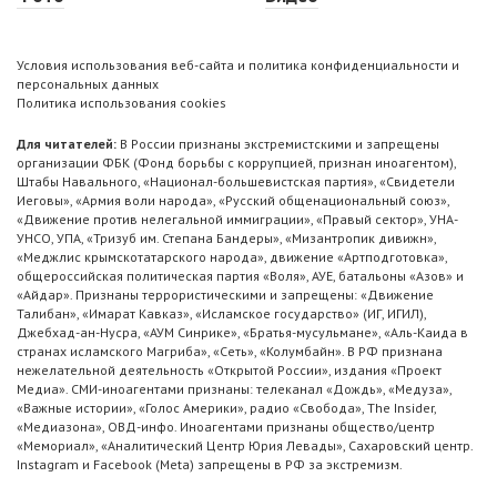
Условия использования веб-сайта и политика конфиденциальности и
персональных данных
Политика использования cookies
Для читателей:
В России признаны экстремистскими и запрещены
организации ФБК (Фонд борьбы с коррупцией, признан иноагентом),
Штабы Навального, «Национал-большевистская партия», «Свидетели
Иеговы», «Армия воли народа», «Русский общенациональный союз»,
«Движение против нелегальной иммиграции», «Правый сектор», УНА-
УНСО, УПА, «Тризуб им. Степана Бандеры», «Мизантропик дивижн»,
«Меджлис крымскотатарского народа», движение «Артподготовка»,
общероссийская политическая партия «Воля», АУЕ, батальоны «Азов» и
«Айдар». Признаны террористическими и запрещены: «Движение
Талибан», «Имарат Кавказ», «Исламское государство» (ИГ, ИГИЛ),
Джебхад-ан-Нусра, «АУМ Синрике», «Братья-мусульмане», «Аль-Каида в
странах исламского Магриба», «Сеть», «Колумбайн». В РФ признана
нежелательной деятельность «Открытой России», издания «Проект
Медиа». СМИ-иноагентами признаны: телеканал «Дождь», «Медуза»,
«Важные истории», «Голос Америки», радио «Свобода», The Insider,
«Медиазона», ОВД-инфо. Иноагентами признаны общество/центр
«Мемориал», «Аналитический Центр Юрия Левады», Сахаровский центр.
Instagram и Facebook (Metа) запрещены в РФ за экстремизм.