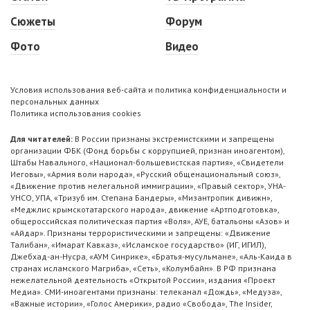
Сюжеты
Форум
Фото
Видео
Условия использования веб-сайта и политика конфиденциальности и
персональных данных
Политика использования cookies
Для читателей:
В России признаны экстремистскими и запрещены
организации ФБК (Фонд борьбы с коррупцией, признан иноагентом),
Штабы Навального, «Национал-большевистская партия», «Свидетели
Иеговы», «Армия воли народа», «Русский общенациональный союз»,
«Движение против нелегальной иммиграции», «Правый сектор», УНА-
УНСО, УПА, «Тризуб им. Степана Бандеры», «Мизантропик дивижн»,
«Меджлис крымскотатарского народа», движение «Артподготовка»,
общероссийская политическая партия «Воля», АУЕ, батальоны «Азов» и
«Айдар». Признаны террористическими и запрещены: «Движение
Талибан», «Имарат Кавказ», «Исламское государство» (ИГ, ИГИЛ),
Джебхад-ан-Нусра, «АУМ Синрике», «Братья-мусульмане», «Аль-Каида в
странах исламского Магриба», «Сеть», «Колумбайн». В РФ признана
нежелательной деятельность «Открытой России», издания «Проект
Медиа». СМИ-иноагентами признаны: телеканал «Дождь», «Медуза»,
«Важные истории», «Голос Америки», радио «Свобода», The Insider,