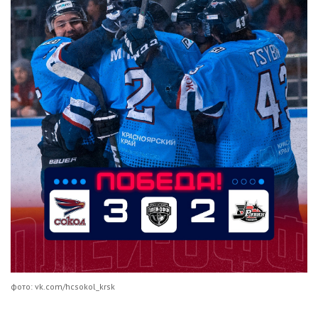
фото: vk.com/hcsokol_krsk