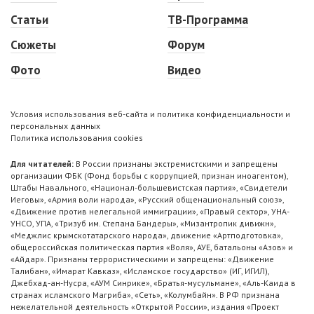
Статьи
ТВ-Программа
Сюжеты
Форум
Фото
Видео
Условия использования веб-сайта и политика конфиденциальности и
персональных данных
Политика использования cookies
Для читателей:
В России признаны экстремистскими и запрещены
организации ФБК (Фонд борьбы с коррупцией, признан иноагентом),
Штабы Навального, «Национал-большевистская партия», «Свидетели
Иеговы», «Армия воли народа», «Русский общенациональный союз»,
«Движение против нелегальной иммиграции», «Правый сектор», УНА-
УНСО, УПА, «Тризуб им. Степана Бандеры», «Мизантропик дивижн»,
«Меджлис крымскотатарского народа», движение «Артподготовка»,
общероссийская политическая партия «Воля», АУЕ, батальоны «Азов» и
«Айдар». Признаны террористическими и запрещены: «Движение
Талибан», «Имарат Кавказ», «Исламское государство» (ИГ, ИГИЛ),
Джебхад-ан-Нусра, «АУМ Синрике», «Братья-мусульмане», «Аль-Каида в
странах исламского Магриба», «Сеть», «Колумбайн». В РФ признана
нежелательной деятельность «Открытой России», издания «Проект