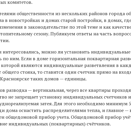
ных комитетов.
телями общественности из нескольких районов города о
ла в новостройках и домах старой постройки, в домах, где
менения в законодательстве по этой теме и как качеств
топительному сезону. Публикуем ответы на часть вопросо
тии.
чи интересовались, можно ли установить индивидуальные
ь по ним. Если в доме горизонтальная поквартирная разв
 которой являются индивидуальные разветвления в каж
 общего стояка, то ставится один счетчик прямо на вхо
в Красноярске таких домов — единицы.
ов разводка — вертикальная, через все квартиры проход
тво не запрещает установку индивидуальных счетчиков и 
руднореализуемая затея. Для этого необходимо минимум 
и дома оснастить распределителями тепла, и главное — 
ен общедомовой прибор учета. Общедомовой прибор учё
ствие индивидуальных (поквартирных) счётчиков.