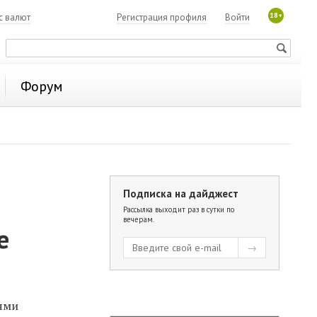
18+
с валют
Регистрация профиля
Войти
Форум
Подписка на дайджест
в
Рассылка выходит раз в сутки по
вечерам.
е
лями