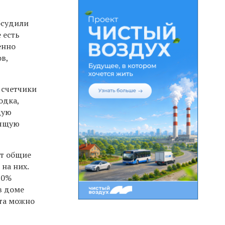
бсудили
 есть
енно
в,
 счетчики
одка,
дую
дящую
ят общие
на них.
50%
в доме
та можно