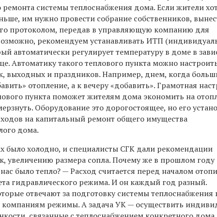
о ремонта системы теплоснабжения дома. Если жители хо
аньше, им нужно провести собрание собственников, выне
го протоколом, передав в управляющую компанию для
 возможно, рекомендуем устанавливать ИТП (индивидуа
рый автоматически регулирует температуру в доме в зав
це. Автоматику такого теплового пункта можно настроит
ок, выходных и праздников. Например, днем, когда боль
бавить» отопление, а к вечеру «добавить». Грамотная нас
ового пункта поможет жителям дома экономить на отоп
мерзнуть. Оборудование это дорогостоящее, но его устан
сходов на капитальный ремонт общего имущества
лого дома.
ах было холодно, и специалисты СГК дали рекомендации
к, увеличению размера сопла. Почему же в прошлом году
нас было тепло? — Расход считается перед началом отоп
чета гидравлического режима. И он каждый год разный.
оторые отвечают за подготовку системы теплоснабжения 
компаниям режимы. А задача УК — осуществить индиви
онкости, связанные с теплоснабжением конкретного дома.