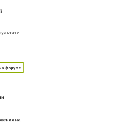
й
зультате
на форуме
ли
жения на