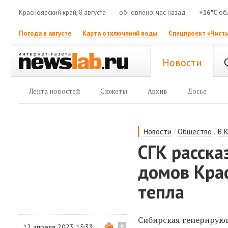
Красноярский край, 8 августа
обновлено: час назад
+16°C
обл
Погода в августе
Карта отключений воды
Спецпроект «Чисты
Новости
Лента новостей
Сюжеты
Архив
Досье
/
,
Новости
Общество
В 
СГК расска
домов Кра
тепла
Сибирская генерирующ
12 апреля 2023 15:33
9