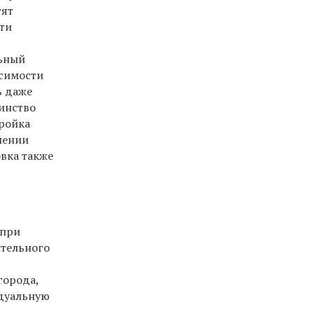
тят
сти
льный
исимости
ь даже
шинство
тройка
лении
овка также
 при
ительного
города,
дуальную