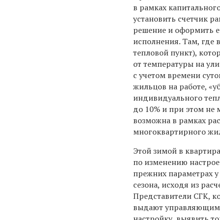
в рамках капитальног
установить счетчик р
решение и оформить е
исполнения. Там, где
тепловой пункт), кото
от температуры на ули
с учетом времени сут
жильцов на работе, «у
индивидуального тепл
до 10% и при этом не 
возможна в рамках ра
многоквартирного жи
Этой зимой в квартир
по изменению настрое
прежних параметрах у 
сезона, исходя из рас
Представители СГК, к
выдают управляющим 
настройку, выявить т