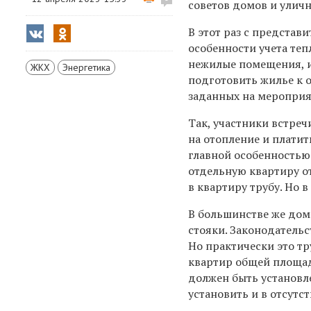
советов домов и улич
В этот раз
с представи
особенности учета теп
нежилые помещения, из
ЖКХ
Энергетика
подготовить жилье к о
заданных на мероприя
Так, участники встре
на отопление и платит
главной особенностью
отдельную квартиру от
в квартиру трубу. Но 
В большинстве же дом
стояки. Законодательс
Но практически это т
квартир общей площад
должен быть установл
установить и в отсут