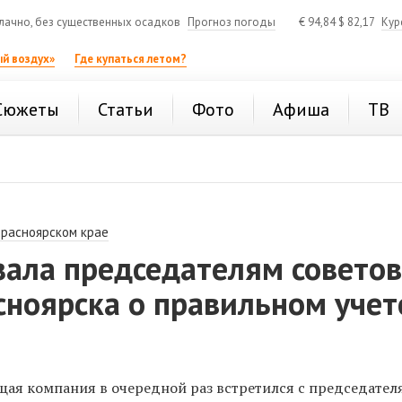
ачно, без существенных осадков
Прогноз погоды
€
94,84
$
82,17
Кур
й воздух»
Где купаться летом?
Сюжеты
Статьи
Фото
Афиша
ТВ
Красноярском крае
зала председателям совето
сноярска о правильном учет
ая компания в очередной раз встретился с председате