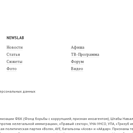
NEWSLAB
Новости
Афиша
Статьи
ТВ-Программа
Сюжеты
Форум
Фото
Видео
персональных данных
низации ФБК (Фонд борьбы с коррупцией, признан иноагентом), Штабы Навал
ротив нелегальной иммиграции», «Правый сектор», УНА-УНСО, УПА, «Тризуб и
ая политическая партия «Воля», АУЕ, батальоны «Азов» и «Айдар». Признаны