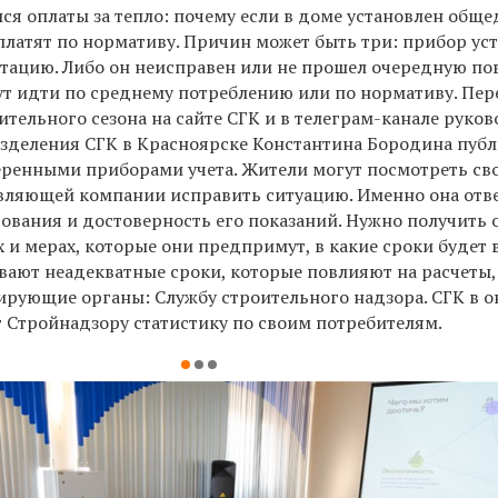
ся оплаты за тепло: почему если в
доме установлен обще
платят по нормативу. Причин может быть три: прибор ус
атацию. Либо он неисправен или не прошел очередную по
ут идти по среднему потреблению или по нормативу. Пер
тельного сезона на сайте СГК и в телеграм-канале руко
зделения СГК в Красноярске Константина Бородина публ
еренными приборами учета. Жители могут посмотреть св
авляющей компании исправить ситуацию. Именно она отв
дования и достоверность его показаний. Нужно получить
х и мерах, которые они предпримут, в какие сроки будет 
вают неадекватные сроки, которые повлияют на расчеты,
ирующие органы: Службу строительного надзора. СГК в 
 Стройнадзору статистику по своим потребителям.