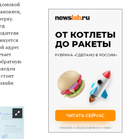
домовой
тановлен,
верку.
ед
водителя
икуется
ой адрес
ечает
 обратную
введен
 стоит
онлайн