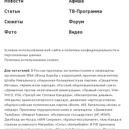
Новости
Афиша
Статьи
ТВ-Программа
Сюжеты
Форум
Фото
Видео
Условия использования веб-сайта и политика конфиденциальности и
персональных данных
Политика использования cookies
Для читателей:
В России признаны экстремистскими и запрещены
организации ФБК (Фонд борьбы с коррупцией, признан иноагентом),
Штабы Навального, «Национал-большевистская партия», «Свидетели
Иеговы», «Армия воли народа», «Русский общенациональный союз»,
«Движение против нелегальной иммиграции», «Правый сектор», УНА-
УНСО, УПА, «Тризуб им. Степана Бандеры», «Мизантропик дивижн»,
«Меджлис крымскотатарского народа», движение «Артподготовка»,
общероссийская политическая партия «Воля», АУЕ, батальоны «Азов» и
«Айдар». Признаны террористическими и запрещены: «Движение
Талибан», «Имарат Кавказ», «Исламское государство» (ИГ, ИГИЛ),
Джебхад-ан-Нусра, «АУМ Синрике», «Братья-мусульмане», «Аль-Каида в
странах исламского Магриба», «Сеть», «Колумбайн». В РФ признана