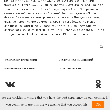
Талибан», «Имарат Кавказ», «Исламское государство» (ИГ, ИГИЛ),
Джебхад-ан-Нусра, «АУМ Синрике», «Братья-мусульмане», «Аль-Каида в
странах исламского Магриба», «Сеть», «Колумбайн». В РФ признана
нежелательной деятельность «Открытой России», издания «Проект
Медиа». СМИ-иноагентами признаны: телеканал «Дождь», «Медуза»,
«Важные истории», «Голос Америки», радио «Свобода», The Insider,
«Медиазона», ОВД-инфо. Иноагентами признаны общество/центр
«Мемориал», «Аналитический Центр Юрия Левады», Сахаровский центр.
Instagram и Facebook (Metа) запрещены в РФ за экстремизм.
ПРАВИЛА ЦИТИРОВАНИЯ
СТАТИСТИКА ПОСЕЩЕНИЙ
РАЗМЕЩЕНИЕ РЕКЛАМЫ
ПОЗВОНИТЬ НАМ
We use cookies to ensure that you have the best experience on our website. If
© ООО «Лаборатория Новоcтей», 2003—2026.
you continue to use this site we assume that you accept this.
OK