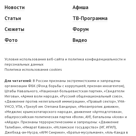
Новости
Афиша
Статьи
ТВ-Программа
Сюжеты
Форум
Фото
Видео
Условия использования веб-сайта и политика конфиденциальности и
персональных данных
Политика использования cookies
Для читателей:
В России признаны экстремистскими и запрещены
организации ФБК (Фонд борьбы с коррупцией, признан иноагентом),
Штабы Навального, «Национал-большевистская партия», «Свидетели
Иеговы», «Армия воли народа», «Русский общенациональный союз»,
«Движение против нелегальной иммиграции», «Правый сектор», УНА-
УНСО, УПА, «Тризуб им. Степана Бандеры», «Мизантропик дивижн»,
«Меджлис крымскотатарского народа», движение «Артподготовка»,
общероссийская политическая партия «Воля», АУЕ, батальоны «Азов» и
«Айдар». Признаны террористическими и запрещены: «Движение
Талибан», «Имарат Кавказ», «Исламское государство» (ИГ, ИГИЛ),
Джебхад-ан-Нусра, «АУМ Синрике», «Братья-мусульмане», «Аль-Каида в