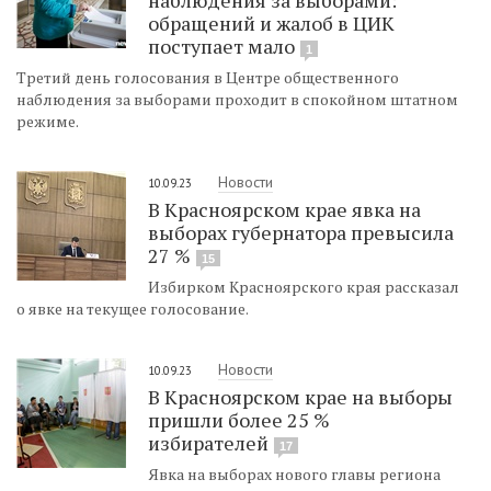
обращений и жалоб в ЦИК
поступает мало
1
Третий день голосования в Центре общественного
наблюдения за выборами проходит в спокойном штатном
режиме.
Новости
10.09.23
В Красноярском крае явка на
выборах губернатора превысила
27 %
15
Избирком Красноярского края рассказал
о явке на текущее голосование.
Новости
10.09.23
В Красноярском крае на выборы
пришли более 25 %
избирателей
17
Явка на выборах нового главы региона