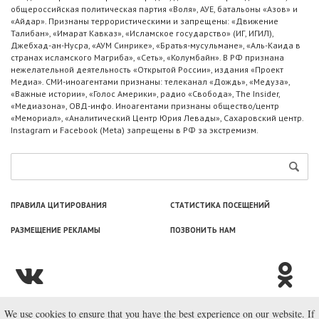
общероссийская политическая партия «Воля», АУЕ, батальоны «Азов» и
«Айдар». Признаны террористическими и запрещены: «Движение
Талибан», «Имарат Кавказ», «Исламское государство» (ИГ, ИГИЛ),
Джебхад-ан-Нусра, «АУМ Синрике», «Братья-мусульмане», «Аль-Каида в
странах исламского Магриба», «Сеть», «Колумбайн». В РФ признана
нежелательной деятельность «Открытой России», издания «Проект
Медиа». СМИ-иноагентами признаны: телеканал «Дождь», «Медуза»,
«Важные истории», «Голос Америки», радио «Свобода», The Insider,
«Медиазона», ОВД-инфо. Иноагентами признаны общество/центр
«Мемориал», «Аналитический Центр Юрия Левады», Сахаровский центр.
Instagram и Facebook (Metа) запрещены в РФ за экстремизм.
ПРАВИЛА ЦИТИРОВАНИЯ
СТАТИСТИКА ПОСЕЩЕНИЙ
РАЗМЕЩЕНИЕ РЕКЛАМЫ
ПОЗВОНИТЬ НАМ
We use cookies to ensure that you have the best experience on our website. If
© ООО «Лаборатория Новоcтей», 2003—2026.