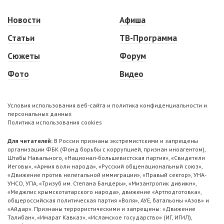
Новости
Афиша
Статьи
ТВ-Программа
Сюжеты
Форум
Фото
Видео
Условия использования веб-сайта и политика конфиденциальности и
персональных данных
Политика использования cookies
Для читателей:
В России признаны экстремистскими и запрещены
организации ФБК (Фонд борьбы с коррупцией, признан иноагентом),
Штабы Навального, «Национал-большевистская партия», «Свидетели
Иеговы», «Армия воли народа», «Русский общенациональный союз»,
«Движение против нелегальной иммиграции», «Правый сектор», УНА-
УНСО, УПА, «Тризуб им. Степана Бандеры», «Мизантропик дивижн»,
«Меджлис крымскотатарского народа», движение «Артподготовка»,
общероссийская политическая партия «Воля», АУЕ, батальоны «Азов» и
«Айдар». Признаны террористическими и запрещены: «Движение
Талибан», «Имарат Кавказ», «Исламское государство» (ИГ, ИГИЛ),