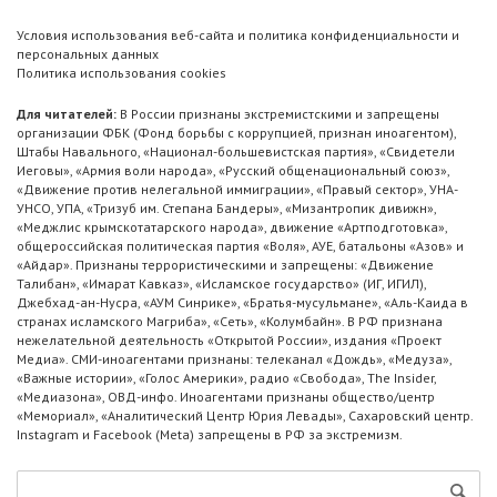
Условия использования веб-сайта и политика конфиденциальности и
персональных данных
Политика использования cookies
Для читателей:
В России признаны экстремистскими и запрещены
организации ФБК (Фонд борьбы с коррупцией, признан иноагентом),
Штабы Навального, «Национал-большевистская партия», «Свидетели
Иеговы», «Армия воли народа», «Русский общенациональный союз»,
«Движение против нелегальной иммиграции», «Правый сектор», УНА-
УНСО, УПА, «Тризуб им. Степана Бандеры», «Мизантропик дивижн»,
«Меджлис крымскотатарского народа», движение «Артподготовка»,
общероссийская политическая партия «Воля», АУЕ, батальоны «Азов» и
«Айдар». Признаны террористическими и запрещены: «Движение
Талибан», «Имарат Кавказ», «Исламское государство» (ИГ, ИГИЛ),
Джебхад-ан-Нусра, «АУМ Синрике», «Братья-мусульмане», «Аль-Каида в
странах исламского Магриба», «Сеть», «Колумбайн». В РФ признана
нежелательной деятельность «Открытой России», издания «Проект
Медиа». СМИ-иноагентами признаны: телеканал «Дождь», «Медуза»,
«Важные истории», «Голос Америки», радио «Свобода», The Insider,
«Медиазона», ОВД-инфо. Иноагентами признаны общество/центр
«Мемориал», «Аналитический Центр Юрия Левады», Сахаровский центр.
Instagram и Facebook (Metа) запрещены в РФ за экстремизм.