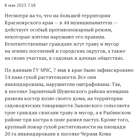
8 мая 2023 7:18
Несмотря на то, что на большей территории
Красноярского края — в 44 муниципалитетах —
действует
особый противопожарный режим,
некоторые жители
нарушают
его правила.
Безответственные
граждане ж
гут траву и мусор
на землях поселений и городских округов,
а также
на своих участках, в садовых и дачных обществах.
По данным ГУ МЧС, 7
мая в крае было зафиксировано
34 пала сухой растительности. В
се они
ликвидированы, нарушители оштрафованы. Так,
в поселке
Зарничный Шушенского района женщина
развела костер возле
своего
дома, на
территории
садоводческих товариществ Зыковского сельсовета
трое граждан сжигали траву и мусор, а в
Рыбинском
районе
три костра в поле развел пастух.
Кроме того,
крупный пожар сухой растительности на площади
20 га ликвидировали в поселке Черная Кома