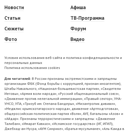
Новости
Афиша
Статьи
ТВ-Программа
Сюжеты
Форум
Фото
Видео
Условия использования веб-сайта и политика конфиденциальности и
персональных данных
Политика использования cookies
Для читателей:
В России признаны экстремистскими и запрещены
организации ФБК (Фонд борьбы с коррупцией, признан иноагентом),
Штабы Навального, «Национал-большевистская партия», «Свидетели
Иеговы», «Армия воли народа», «Русский общенациональный союз»,
«Движение против нелегальной иммиграции», «Правый сектор», УНА-
УНСО, УПА, «Тризуб им. Степана Бандеры», «Мизантропик дивижн»,
«Меджлис крымскотатарского народа», движение «Артподготовка»,
общероссийская политическая партия «Воля», АУЕ, батальоны «Азов» и
«Айдар». Признаны террористическими и запрещены: «Движение
Талибан», «Имарат Кавказ», «Исламское государство» (ИГ, ИГИЛ),
Джебхад-ан-Нусра, «АУМ Синрике», «Братья-мусульмане», «Аль-Каида в