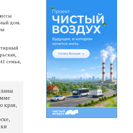
люссы
рный дом.
ры
ртирный
рьская,
41 семья,
планы
амме
о края,
ске,
йки