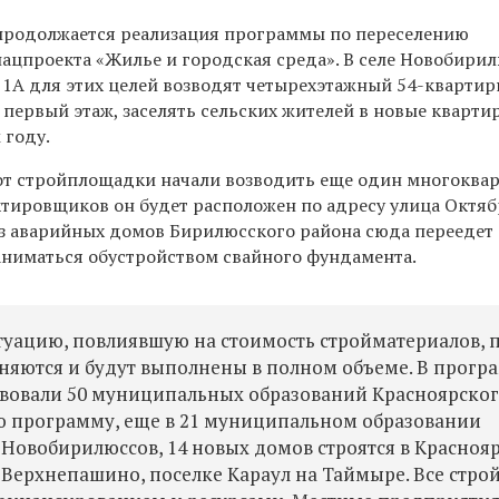
продолжается реализация программы по переселению
нацпроекта «Жилье и городская среда». В селе Новобири
, 1А для этих целей возводят четырехэтажный 54-кварти
 первый этаж, заселять сельских жителей в новые кварти
 году.
от стройплощадки начали возводить еще один многоква
ктировщиков он будет расположен по адресу улица Октяб
из аварийных домов Бирилюсского района сюда переедет 
аниматься обустройством свайного фундамента.
туацию, повлиявшую на стоимость стройматериалов, 
няются и будут выполнены в полном объеме. В прогр
ствовали 50 муниципальных образований Красноярског
ю программу, еще в 21 муниципальном образовании
Новобирилюссов, 14 новых домов строятся в Краснояр
 Верхнепашино, поселке Караул на Таймыре. Все стро