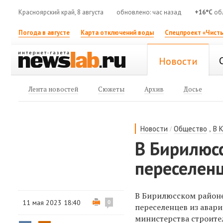
Красноярский край, 8 августа
обновлено: час назад
+16°C
обл
Погода в августе
Карта отключений воды
Спецпроект «Чисты
Новости
Лента новостей
Сюжеты
Архив
Досье
/
,
Новости
Общество
В 
В Бирилюс
переселенц
В Бирилюсском районе
11 мая 2023 18:40
0
переселенцев из авар
министерства строите