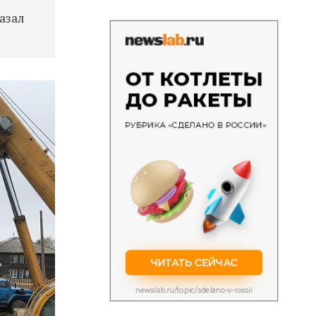
я
азал