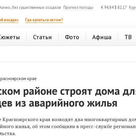
ачно, без существенных осадков
Прогноз погоды
€
94,84
$
82,17
Кур
й воздух»
Где купаться летом?
Сюжеты
Статьи
Фото
Афиша
ТВ
Красноярском крае
ском районе строят дома дл
ев из аварийного жилья
 Красноярского края возводят два многоквартирных до
ийного жилья, об этом сообщили в пресс-службе региона
льства.