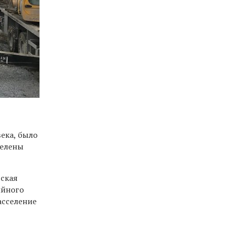
ека, было
селены
дская
ийного
асселение