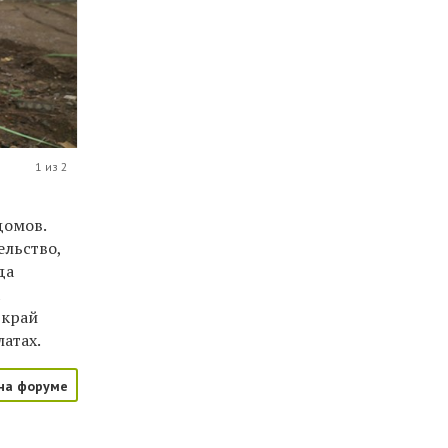
1 из 2
домов.
ельство,
да
х
 край
атах.
на форуме