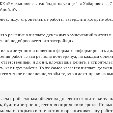
К «Емельяновская слобода» на улице 1-я Хабаровская, 7,
ной, 37.
сейчас идут строительные работы, завершить которые об
ято решение о выплате денежных компенсаций жителям,
твий недобросовестного застройщика.
чил в доступном и понятном формате информировать д
ения работ. Глава региона подчеркнул, на каждом объек
 ответственный, и люди, вложившие деньги в строительс
, как идут работы. То же самое касается выплат: должен
его четкое исполнение, чтобы те, кто имеют право на вы
о всем проблемным объектам долевого строительства 
ь, будет достроено, сегодня определили сроки. По вы
льно открыто и оперативно организовать эту работ