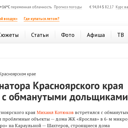
+16°C
переменная облачность
Прогноз погоды
€
94,84
$
82,17
Курс в
й воздух»
Где купаться летом?
Сюжеты
Статьи
Фото
Афиша
ТВ
 Красноярском крае
натора Красноярского края
 с обманутыми дольщикам
сноярского края
Михаил Котюков
встретился с обмануты
 проблемные объекты — дома ЖК «Ярослав» в 6-м микр
ро» на Караульной — Шахтеров, строящиеся дома