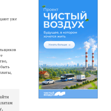
ещают уже
ольщиков
те
тво,
 быть
платы,
найти
платам
у,