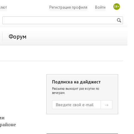
18+
алют
Регистрация профиля
Войти
Форум
Подписка на дайджест
Рассылка выходит раз в сутки по
вечерам.
и
ми
орайоне