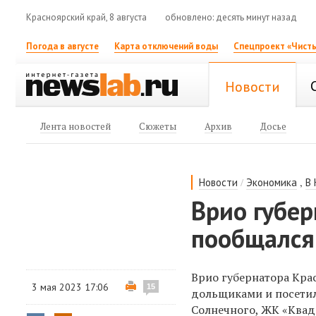
Красноярский край, 8 августа
обновлено: десять минут назад
Погода в августе
Карта отключений воды
Спецпроект «Чисты
Новости
Лента новостей
Сюжеты
Архив
Досье
/
,
Новости
Экономика
В
Врио губер
пообщался
Врио губернатора Кра
3 мая 2023 17:06
15
дольщиками и посетил
Солнечного, ЖК «Квад